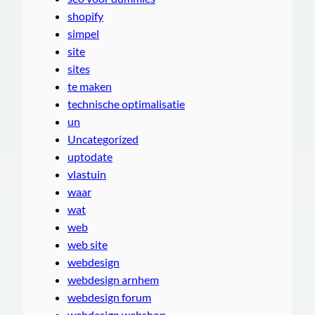
shopify
simpel
site
sites
te maken
technische optimalisatie
un
Uncategorized
uptodate
vlastuin
waar
wat
web
web site
webdesign
webdesign arnhem
webdesign forum
webdesign webshop