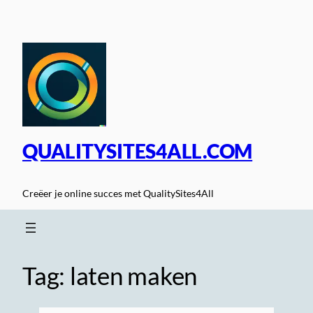
Spring
naar
de
inhoud
QUALITYSITES4ALL.COM
Creëer je online succes met QualitySites4All
Tag:
laten maken