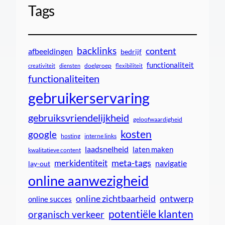
Tags
backlinks
content
afbeeldingen
bedrijf
functionaliteit
doelgroep
creativiteit
diensten
flexibiliteit
functionaliteiten
gebruikerservaring
gebruiksvriendelijkheid
geloofwaardigheid
kosten
google
interne links
hosting
laadsnelheid
laten maken
kwalitatieve content
meta-tags
merkidentiteit
navigatie
lay-out
online aanwezigheid
online zichtbaarheid
ontwerp
online succes
potentiële klanten
organisch verkeer