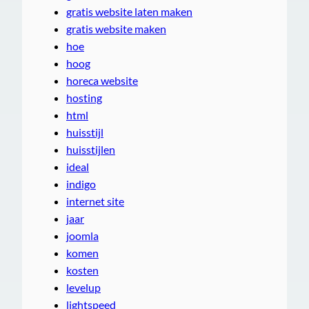
gratis website laten maken
gratis website maken
hoe
hoog
horeca website
hosting
html
huisstijl
huisstijlen
ideal
indigo
internet site
jaar
joomla
komen
kosten
levelup
lightspeed