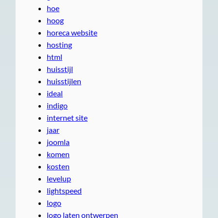
hoe
hoog
horeca website
hosting
html
huisstijl
huisstijlen
ideal
indigo
internet site
jaar
joomla
komen
kosten
levelup
lightspeed
logo
logo laten ontwerpen