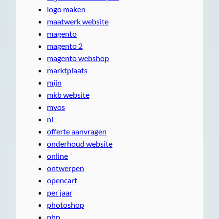
logo maken
maatwerk website
magento
magento 2
magento webshop
marktplaats
mijn
mkb website
mvos
nl
offerte aanvragen
onderhoud website
online
ontwerpen
opencart
per jaar
photoshop
php