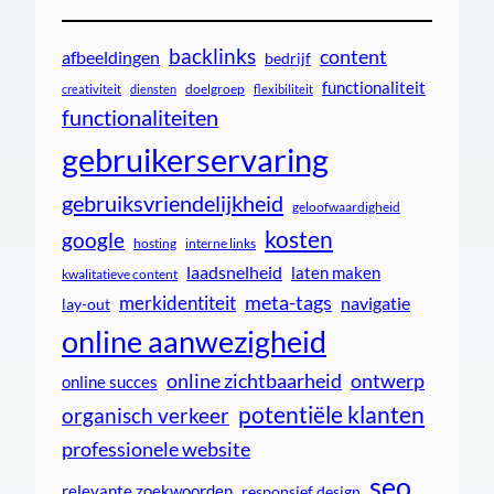
backlinks
content
afbeeldingen
bedrijf
functionaliteit
doelgroep
creativiteit
diensten
flexibiliteit
functionaliteiten
gebruikerservaring
gebruiksvriendelijkheid
geloofwaardigheid
kosten
google
interne links
hosting
laadsnelheid
laten maken
kwalitatieve content
meta-tags
merkidentiteit
navigatie
lay-out
online aanwezigheid
online zichtbaarheid
ontwerp
online succes
potentiële klanten
organisch verkeer
professionele website
seo
relevante zoekwoorden
responsief design