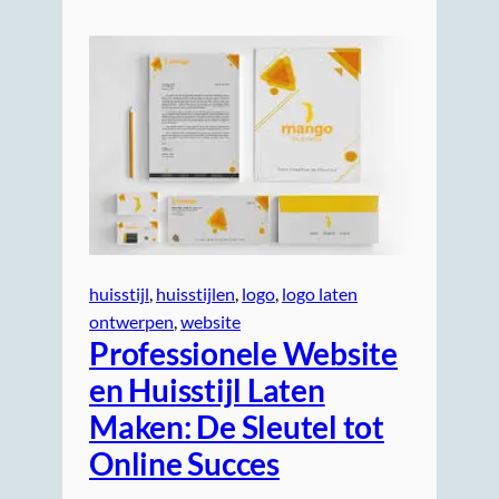
huisstijl
, 
huisstijlen
, 
logo
, 
logo laten
ontwerpen
, 
website
Professionele Website
en Huisstijl Laten
Maken: De Sleutel tot
Online Succes