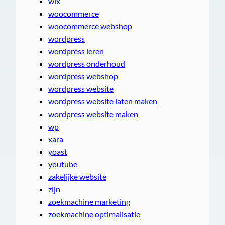
wix
woocommerce
woocommerce webshop
wordpress
wordpress leren
wordpress onderhoud
wordpress webshop
wordpress website
wordpress website laten maken
wordpress website maken
wp
xara
yoast
youtube
zakelijke website
zijn
zoekmachine marketing
zoekmachine optimalisatie