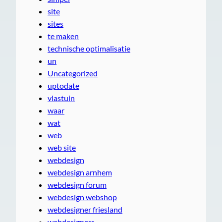
site
sites
te maken
technische optimalisatie
un
Uncategorized
uptodate
vlastuin
waar
wat
web
web site
webdesign
webdesign arnhem
webdesign forum
webdesign webshop
webdesigner friesland
webdesigners