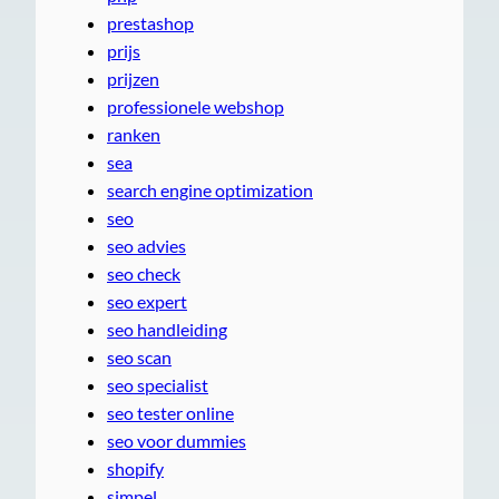
prestashop
prijs
prijzen
professionele webshop
ranken
sea
search engine optimization
seo
seo advies
seo check
seo expert
seo handleiding
seo scan
seo specialist
seo tester online
seo voor dummies
shopify
simpel