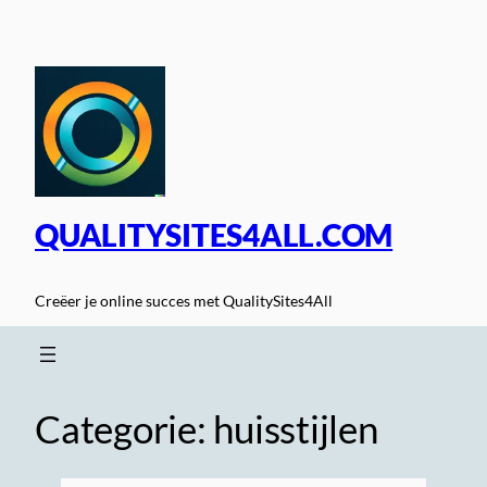
Spring
naar
de
inhoud
QUALITYSITES4ALL.COM
Creëer je online succes met QualitySites4All
Categorie:
huisstijlen