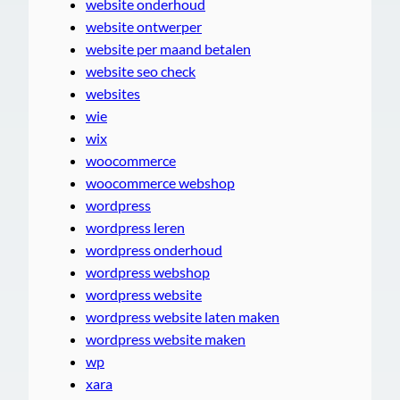
website onderhoud
website ontwerper
website per maand betalen
website seo check
websites
wie
wix
woocommerce
woocommerce webshop
wordpress
wordpress leren
wordpress onderhoud
wordpress webshop
wordpress website
wordpress website laten maken
wordpress website maken
wp
xara