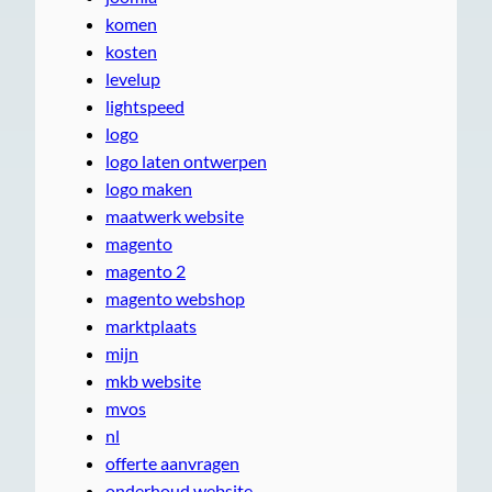
komen
kosten
levelup
lightspeed
logo
logo laten ontwerpen
logo maken
maatwerk website
magento
magento 2
magento webshop
marktplaats
mijn
mkb website
mvos
nl
offerte aanvragen
onderhoud website