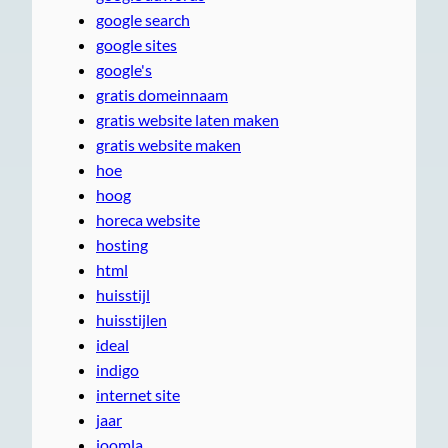
google search
google sites
google's
gratis domeinnaam
gratis website laten maken
gratis website maken
hoe
hoog
horeca website
hosting
html
huisstijl
huisstijlen
ideal
indigo
internet site
jaar
joomla