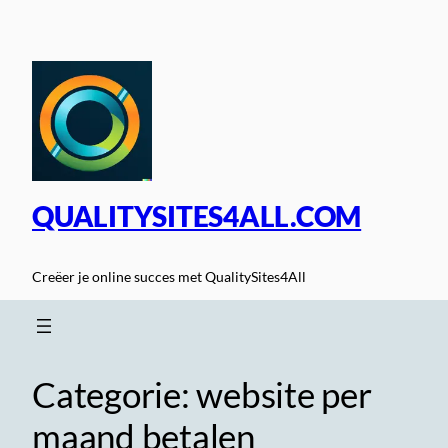
Spring
naar
de
inhoud
QUALITYSITES4ALL.COM
Creëer je online succes met QualitySites4All
Categorie:
website per
maand betalen