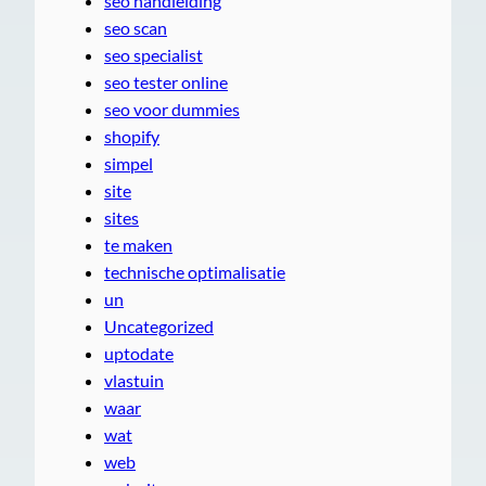
seo handleiding
seo scan
seo specialist
seo tester online
seo voor dummies
shopify
simpel
site
sites
te maken
technische optimalisatie
un
Uncategorized
uptodate
vlastuin
waar
wat
web