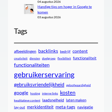
04 augustus 2026
Handige tips om hoger in Google te
komen
03 augustus 2026
Tags
backlinks
content
afbeeldingen
bedrijf
functionaliteit
doelgroep
creativiteit
diensten
flexibiliteit
functionaliteiten
gebruikerservaring
gebruiksvriendelijkheid
geloofwaardigheid
kosten
google
interne links
hosting
laadsnelheid
laten maken
kwalitatieve content
meta-tags
merkidentiteit
navigatie
lay-out