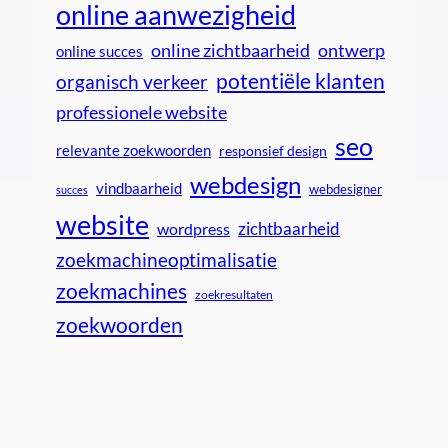
online aanwezigheid
online zichtbaarheid
ontwerp
online succes
potentiële klanten
organisch verkeer
professionele website
seo
relevante zoekwoorden
responsief design
webdesign
vindbaarheid
webdesigner
succes
website
zichtbaarheid
wordpress
zoekmachineoptimalisatie
zoekmachines
zoekresultaten
zoekwoorden