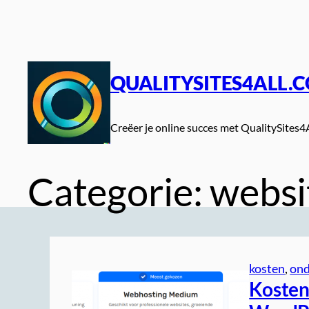
Spring
naar
de
inhoud
QUALITYSITES4ALL.
Creëer je online succes met QualitySites4
Categorie:
websi
kosten
, 
ond
Kosten