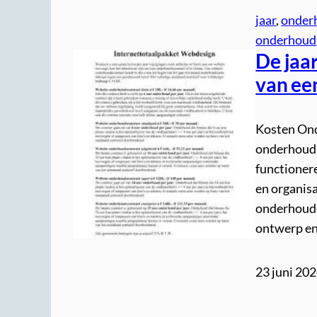
jaar
, 
onder
onderhoud
De jaa
van ee
Kosten Ond
onderhoud 
functionere
en organisa
onderhouden
ontwerp en
23 juni 20