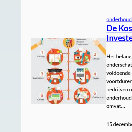
onderhoud
De Kos
Investe
Het belang
onderschat
voldoende i
voortduren
bedrijven 
onderhoud 
omvat…
15 decemb