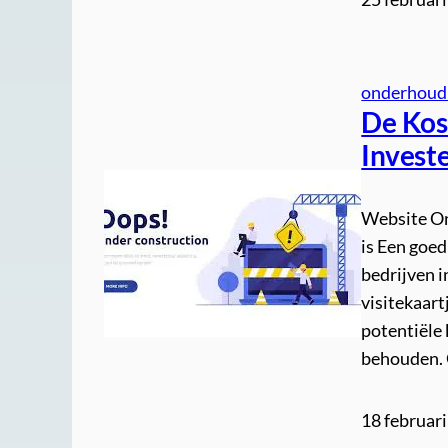
onderhoud
De Kos
Investe
Website On
is Een goed
bedrijven in
visitekaar
potentiële 
behouden. 
18 februar