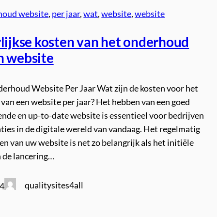
houd website
, 
per jaar
, 
wat
, 
website
, 
website
rlijkse kosten van het onderhoud
n website
erhoud Website Per Jaar Wat zijn de kosten voor het
van een website per jaar? Het hebben van een goed
nde en up-to-date website is essentieel voor bedrijven
ties in de digitale wereld van vandaag. Het regelmatig
 van uw website is net zo belangrijk als het initiële
 de lancering…
qualitysites4all
24