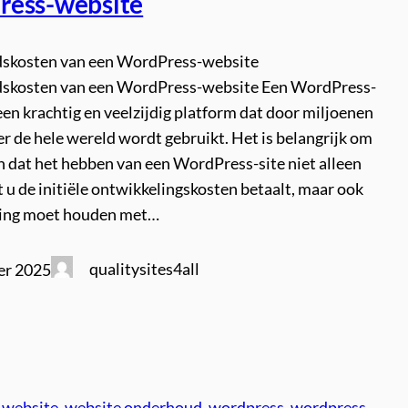
ess-website
skosten van een WordPress-website
skosten van een WordPress-website Een WordPress-
een krachtig en veelzijdig platform dat door miljoenen
 de hele wereld wordt gebruikt. Het is belangrijk om
n dat het hebben van een WordPress-site niet alleen
 u de initiële ontwikkelingskosten betaalt, maar ook
ning moet houden met…
qualitysites4all
er 2025
 website
, 
website onderhoud
, 
wordpress
, 
wordpress