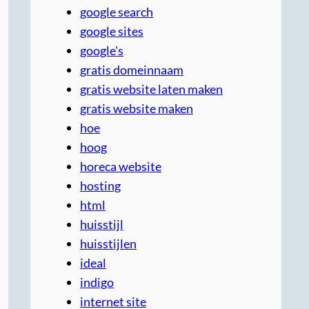
google search
google sites
google's
gratis domeinnaam
gratis website laten maken
gratis website maken
hoe
hoog
horeca website
hosting
html
huisstijl
huisstijlen
ideal
indigo
internet site