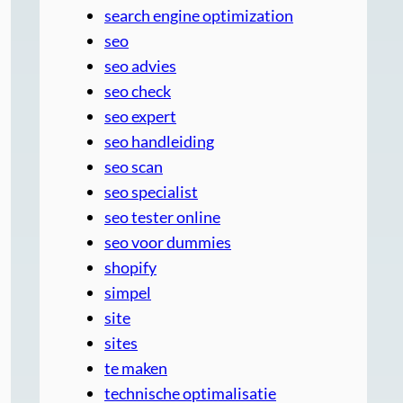
search engine optimization
seo
seo advies
seo check
seo expert
seo handleiding
seo scan
seo specialist
seo tester online
seo voor dummies
shopify
simpel
site
sites
te maken
technische optimalisatie