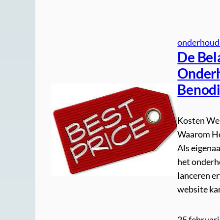
onderhoud
De Bel
Onderh
Benodi
Kosten We
Waarom Het
Als eigenaa
het onderho
lanceren e
website ka
25 februar