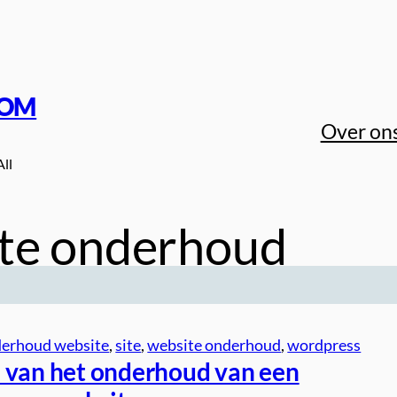
COM
Over on
All
te onderhoud
erhoud website
, 
site
, 
website onderhoud
, 
wordpress
 van het onderhoud van een