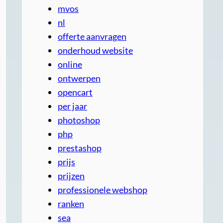
mvos
nl
offerte aanvragen
onderhoud website
online
ontwerpen
opencart
per jaar
photoshop
php
prestashop
prijs
prijzen
professionele webshop
ranken
sea