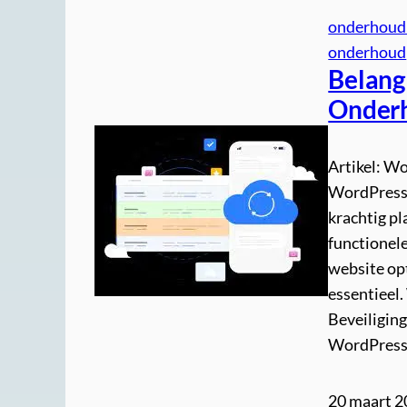
onderhoud
onderhoud
Belang
Onderh
Artikel: W
WordPress 
krachtig p
functionel
website opt
essentieel
Beveiliging
WordPres
20 maart 