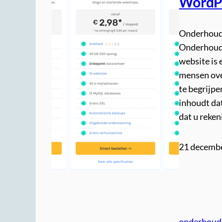
WordPr
Onderhoud
Onderhoud
website is 
mensen over
te begrijpe
inhoudt dat
dat u reke
21 decemb
onderhoud