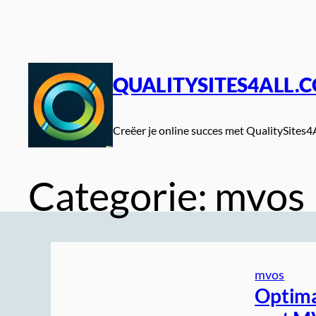
Spring
naar
de
inhoud
QUALITYSITES4ALL.
Creëer je online succes met QualitySites4
Categorie:
mvos
mvos
Optima