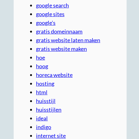
google search
google sites
google's
gratis domeinnaam
gratis website laten maken
gratis website maken
hoe
hoog
horeca website
hosting
html
huisstijl
huisstijlen
ideal
indigo
internet site