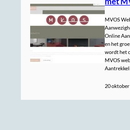
met M
MVOS Webde
Aanwezighe
Online Aan
en het gro
wordt het o
MVOS webde
Aantrekkeli
20 oktober