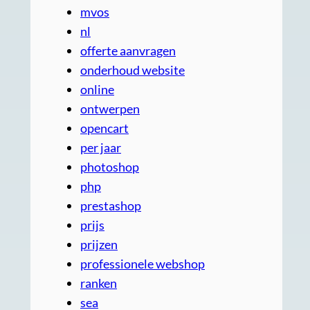
mvos
nl
offerte aanvragen
onderhoud website
online
ontwerpen
opencart
per jaar
photoshop
php
prestashop
prijs
prijzen
professionele webshop
ranken
sea