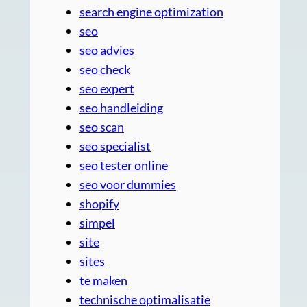
search engine optimization
seo
seo advies
seo check
seo expert
seo handleiding
seo scan
seo specialist
seo tester online
seo voor dummies
shopify
simpel
site
sites
te maken
technische optimalisatie