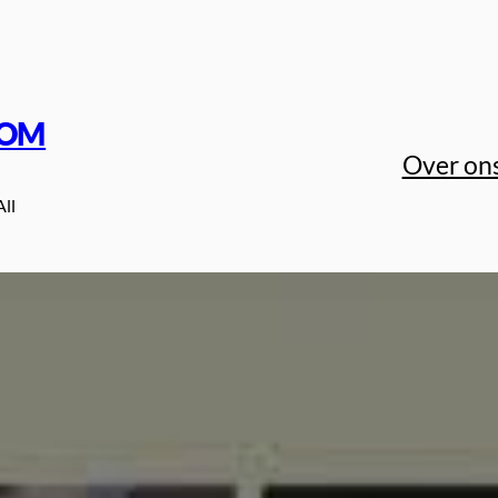
COM
Over on
All