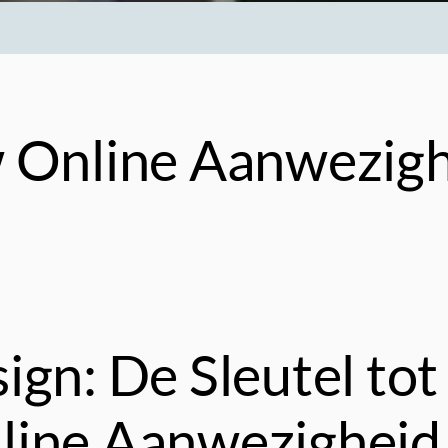
w Online Aanwezi
n: De Sleutel tot
nline Aanwezigheid