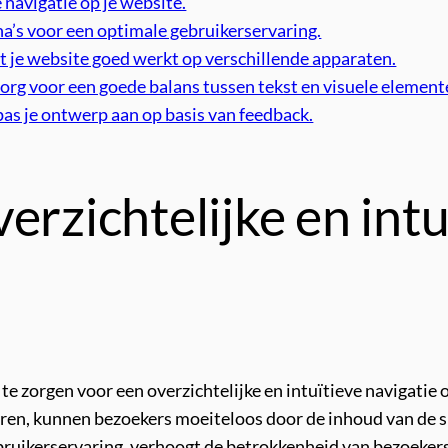
 navigatie op je website.
na’s voor een optimale gebruikerservaring.
t je website goed werkt op verschillende apparaten.
org voor een goede balans tussen tekst en visuele element
pas je ontwerp aan op basis van feedback.
erzichtelijke en intu
 zorgen voor een overzichtelijke en intuïtieve navigatie o
ren, kunnen bezoekers moeiteloos door de inhoud van de si
ebruikerservaring, verhoogt de betrokkenheid van bezoekers