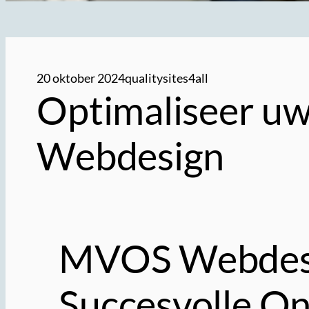
20 oktober 2024
qualitysites4all
Optimaliseer u
Webdesign
MVOS Webdesig
Succesvolle O