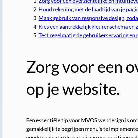
Zorg voor een overzichtelijke en intuïtieve
Houd rekening met de laadtijd van je pagi
Maak gebruik van responsive design, zoda
Kies een aantrekkelijk kleurenschema en z
Test regelmatig de gebruikerservaring en 
Zorg voor een ov
op je website.
Een essentiële tip voor MVOS webdesign is om te
gemakkelijk te begrijpen menu’s te implemente
goede navigatie draagt bij aan een positieve g