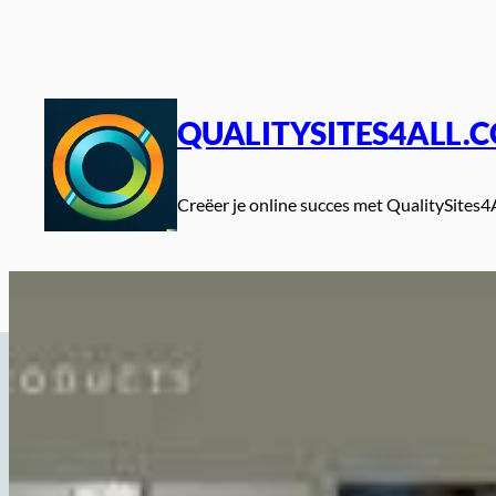
Spring
naar
de
inhoud
QUALITYSITES4ALL.
Creëer je online succes met QualitySites4