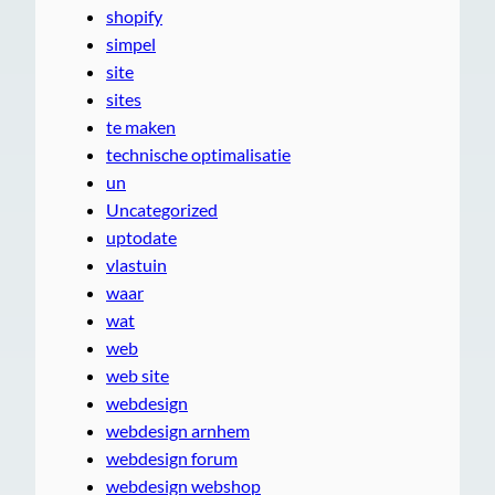
shopify
simpel
site
sites
te maken
technische optimalisatie
un
Uncategorized
uptodate
vlastuin
waar
wat
web
web site
webdesign
webdesign arnhem
webdesign forum
webdesign webshop