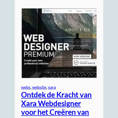
webs
, 
website
, 
xara
Ontdek de Kracht van
Xara Webdesigner
voor het Creëren van