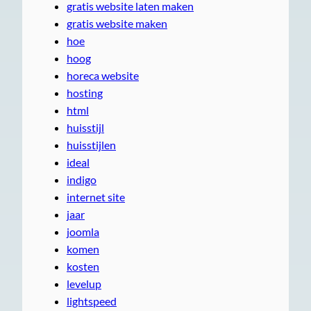
gratis website laten maken
gratis website maken
hoe
hoog
horeca website
hosting
html
huisstijl
huisstijlen
ideal
indigo
internet site
jaar
joomla
komen
kosten
levelup
lightspeed