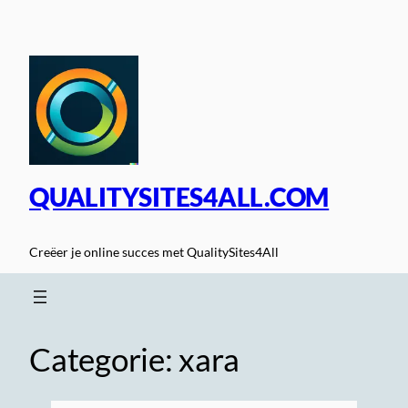
Spring
naar
de
inhoud
QUALITYSITES4ALL.COM
Creëer je online succes met QualitySites4All
Categorie:
xara