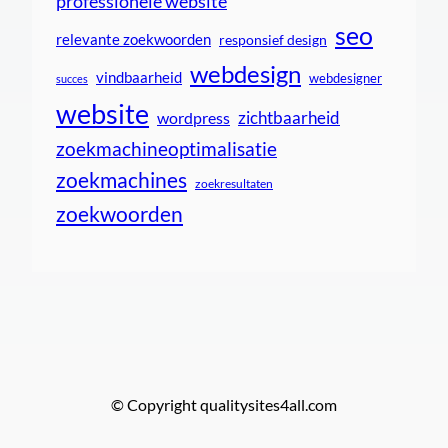
professionele website
seo
relevante zoekwoorden
responsief design
webdesign
vindbaarheid
webdesigner
succes
website
zichtbaarheid
wordpress
zoekmachineoptimalisatie
zoekmachines
zoekresultaten
zoekwoorden
© Copyright qualitysites4all.com