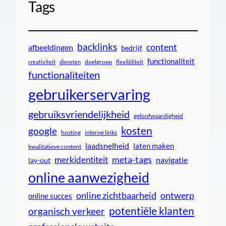
Tags
backlinks
content
afbeeldingen
bedrijf
functionaliteit
doelgroep
creativiteit
diensten
flexibiliteit
functionaliteiten
gebruikerservaring
gebruiksvriendelijkheid
geloofwaardigheid
kosten
google
interne links
hosting
laadsnelheid
laten maken
kwalitatieve content
meta-tags
merkidentiteit
navigatie
lay-out
online aanwezigheid
online zichtbaarheid
ontwerp
online succes
potentiële klanten
organisch verkeer