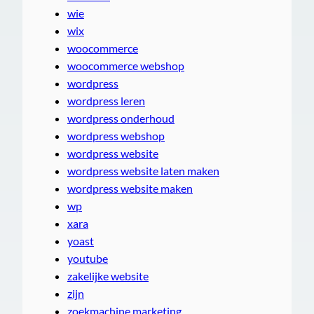
wie
wix
woocommerce
woocommerce webshop
wordpress
wordpress leren
wordpress onderhoud
wordpress webshop
wordpress website
wordpress website laten maken
wordpress website maken
wp
xara
yoast
youtube
zakelijke website
zijn
zoekmachine marketing