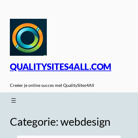
Spring
naar
de
inhoud
QUALITYSITES4ALL.COM
Creëer je online succes met QualitySites4All
Categorie:
webdesign