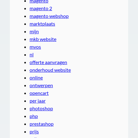
magento
magento 2
magento webshop
marktplaats
mijn
mkb website
mvos
nl
offerte aanvragen
onderhoud website
online
ontwerpen
opencart
per jaar
photoshop
php
prestashop
prijs