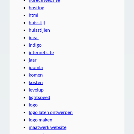
hosting
html
huisstijl
huisstijlen
ideal
indigo
internet site
jaar
joomla
komen
kosten
levelup
lightspeed
logo
logo laten ontwerpen
logo maken
maatwerk website