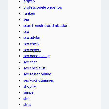
prijzen
professionele webshop
ranken
sea
search engine optimization
seo
seo advies
seo check
seo expert
seo handleiding
seo scan
seo specialist
seo tester online
seo voor dummies
shopify
simpel
site
sites