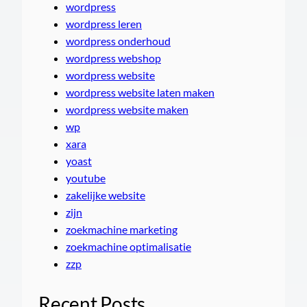
wordpress
wordpress leren
wordpress onderhoud
wordpress webshop
wordpress website
wordpress website laten maken
wordpress website maken
wp
xara
yoast
youtube
zakelijke website
zijn
zoekmachine marketing
zoekmachine optimalisatie
zzp
Recent Posts