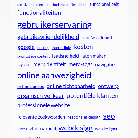
functionaliteit
doelgroep
creativiteit
diensten
flexibiliteit
functionaliteiten
gebruikerservaring
gebruiksvriendelijkheid
geloofwaardigheid
kosten
google
interne links
hosting
laadsnelheid
laten maken
kwalitatieve content
meta-tags
merkidentiteit
navigatie
lay-out
online aanwezigheid
online zichtbaarheid
ontwerp
online succes
potentiële klanten
organisch verkeer
professionele website
seo
relevante zoekwoorden
responsief design
webdesign
vindbaarheid
webdesigner
succes