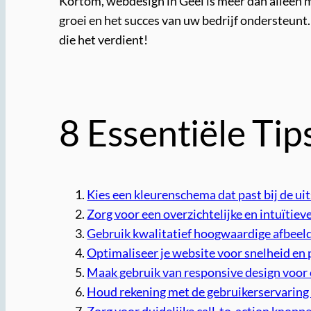
Kortom, webdesign in Geel is meer dan alleen 
groei en het succes van uw bedrijf ondersteunt
die het verdient!
8 Essentiële Tip
Kies een kleurenschema dat past bij de uit
Zorg voor een overzichtelijke en intuïtiev
Gebruik kwalitatief hoogwaardige afbeeldi
Optimaliseer je website voor snelheid en 
Maak gebruik van responsive design voor
Houd rekening met de gebruikerservaring
Zorg voor duidelijke call-to-action knopp