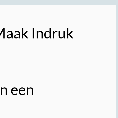
Maak Indruk
an een