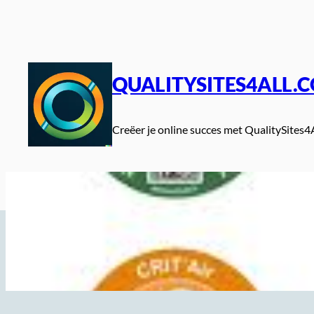
Spring
naar
de
inhoud
QUALITYSITES4ALL.
Creëer je online succes met QualitySites4