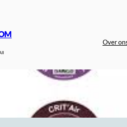
COM
Over on
All