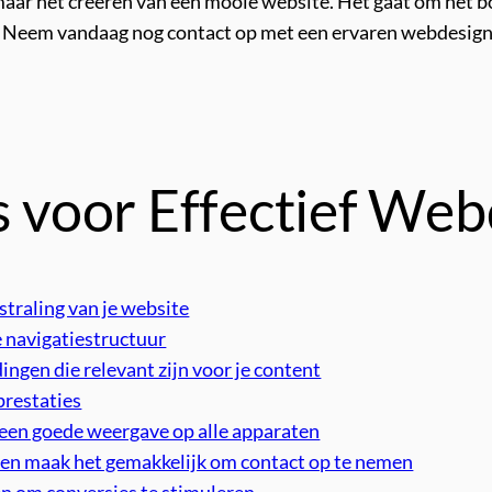
maar het creëren van een mooie website. Het gaat om het b
. Neem vandaag nog contact op met een ervaren webdesigner
s voor Effectief Web
straling van je website
e navigatiestructuur
ngen die relevant zijn voor je content
prestaties
 een goede weergave op alle apparaten
 en maak het gemakkelijk om contact op te nemen
en om conversies te stimuleren