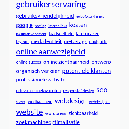
gebruikerservaring
gebruiksvriendelijkheid
geloofwaardigheid
kosten
google
interne links
hosting
laadsnelheid
laten maken
kwalitatieve content
meta-tags
merkidentiteit
navigatie
lay-out
online aanwezigheid
online zichtbaarheid
ontwerp
online succes
potentiële klanten
organisch verkeer
professionele website
seo
relevante zoekwoorden
responsief design
webdesign
vindbaarheid
webdesigner
succes
website
zichtbaarheid
wordpress
zoekmachineoptimalisatie