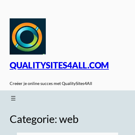
Spring
naar
de
inhoud
QUALITYSITES4ALL.COM
Creëer je online succes met QualitySites4All
Categorie:
web