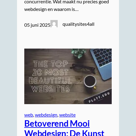
concurrentie. Wat maakt nu precies goed
webdesign en waarom is…
qualitysites4all
05 juni 2025
web
, 
webdesign
, 
website
Betoverend Mooi
Webdesign: De Kunst