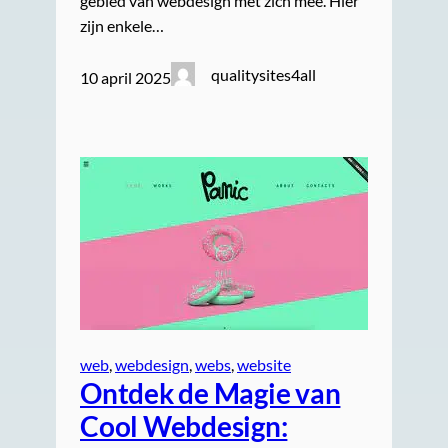
gebied van webdesign met zich mee. Hier
zijn enkele…
qualitysites4all
10 april 2025
web
, 
webdesign
, 
webs
, 
website
Ontdek de Magie van
Cool Webdesign: