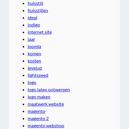
huisstijl
huisstijlen
ideal
indigo
internet site
jaar
joomla
komen
kosten
levelup
lightspeed
logo
logo laten ontwerpen
logo maken
maatwerk website
magento
magento 2
magento webshop