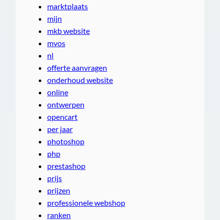
marktplaats
mijn
mkb website
mvos
nl
offerte aanvragen
onderhoud website
online
ontwerpen
opencart
per jaar
photoshop
php
prestashop
prijs
prijzen
professionele webshop
ranken