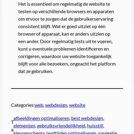
Het is essentieel om regelmatig de website te
testen op verschillende browsers en apparaten
om ervoor te zorgen dat de gebruikerservaring
consistent blijft. Wat er goed uitziet op één
browser of apparaat, kan er anders uitzien op
een ander. Door regelmatig tests uit te voeren,
kunt u eventuele problemen identificeren en
corrigeren, waardoor uw website toegankelijk
blijft voor alle bezoekers, ongeacht het platform
dat ze gebruiken.
Categories:
web
, 
webdesign
, 
website
afbeeldingen optimaliseren
, 
best webdesign
, 
T
elementen
, 
gebruiksvriendelijkheid
, 
huisstijl
, 
a
kleurenschema
, 
laadtijden optimaliseren
, 
navigatie
, 