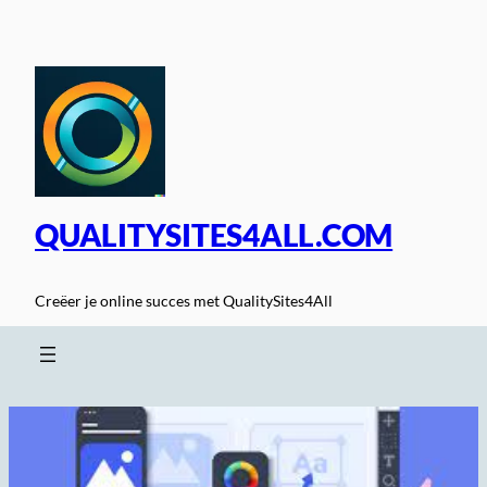
Spring
naar
de
inhoud
QUALITYSITES4ALL.COM
Creëer je online succes met QualitySites4All