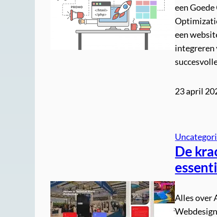
een Goede 
Optimizatio
een website
integreren 
succesvoll
23 april 20
Uncategor
De kra
essent
Alles over
Webdesign 