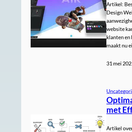
Artikel: B
Design Webs
aanwezighei
website ka
klanten en 
maakt nu e
31 mei 202
Uncategor
Optima
met Ef
Artikel ov