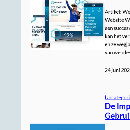
Artikel: W
Website We
een succes
kan het ve
en ze wegja
van webdes
24 juni 20
Uncategor
De Imp
Gebrui