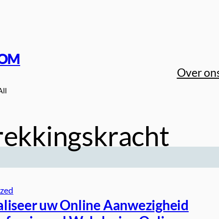
COM
Over on
All
rekkingskracht
ized
liseer uw Online Aanwezigheid