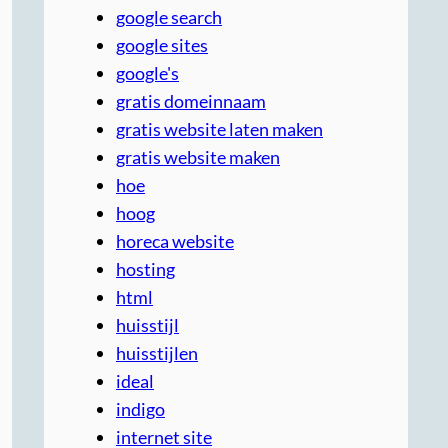
google search
google sites
google's
gratis domeinnaam
gratis website laten maken
gratis website maken
hoe
hoog
horeca website
hosting
html
huisstijl
huisstijlen
ideal
indigo
internet site