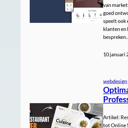
van market
goed ontwor
speelt ook 
klanten en 
bespreken
10 januari
webdesign
Optima
Profes
Artikel: R
tot Online 