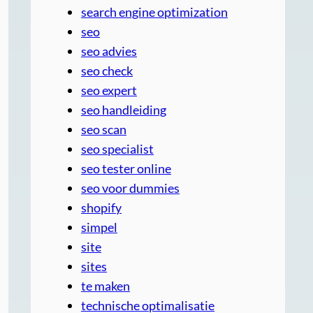
search engine optimization
seo
seo advies
seo check
seo expert
seo handleiding
seo scan
seo specialist
seo tester online
seo voor dummies
shopify
simpel
site
sites
te maken
technische optimalisatie