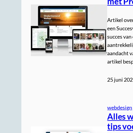
met Pr
Artikel ov
een Succesv
succes van 
aantrekkel
aandacht va
artikel be
25 juni 20
webdesign
Alles 
tips vo