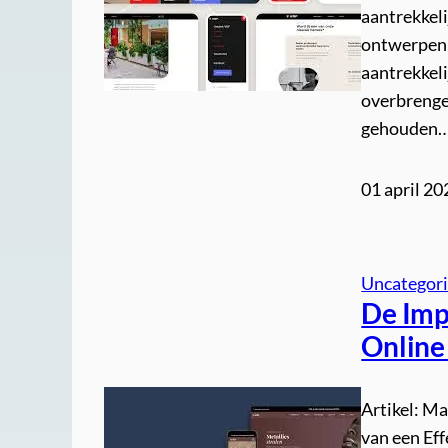
aantrekkeli
ontwerpen e
aantrekkeli
overbrenge
gehouden
01 april 20
Uncategor
De Imp
Online
Artikel: M
van een Ef