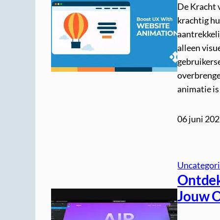
De Kracht 
krachtig h
aantrekkeli
alleen visu
gebruikers
overbrenge
animatie i
06 juni 20
Uncategor
Ontdek
Jouw O