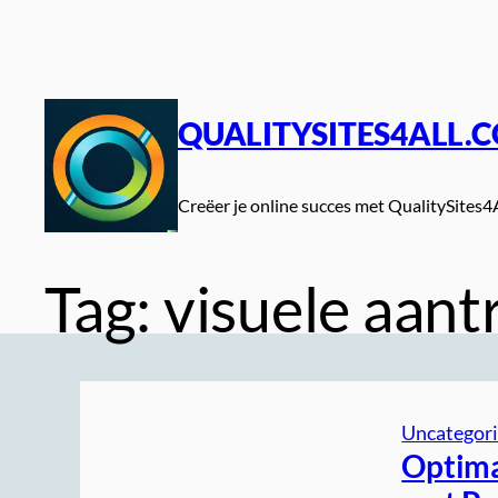
Spring
naar
de
inhoud
QUALITYSITES4ALL.
Creëer je online succes met QualitySites4
Tag:
visuele aant
Uncategor
Optima