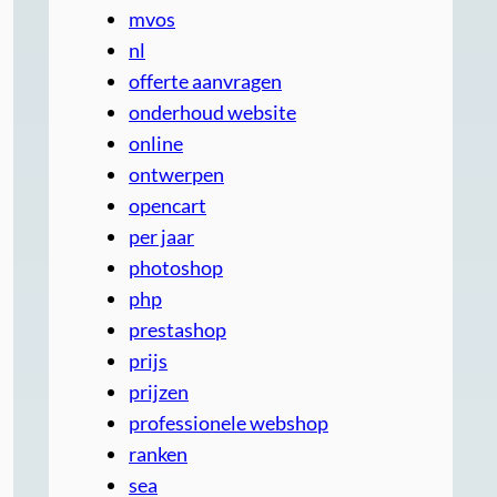
mvos
nl
offerte aanvragen
onderhoud website
online
ontwerpen
opencart
per jaar
photoshop
php
prestashop
prijs
prijzen
professionele webshop
ranken
sea