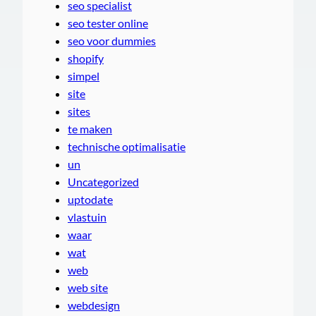
seo specialist
seo tester online
seo voor dummies
shopify
simpel
site
sites
te maken
technische optimalisatie
un
Uncategorized
uptodate
vlastuin
waar
wat
web
web site
webdesign