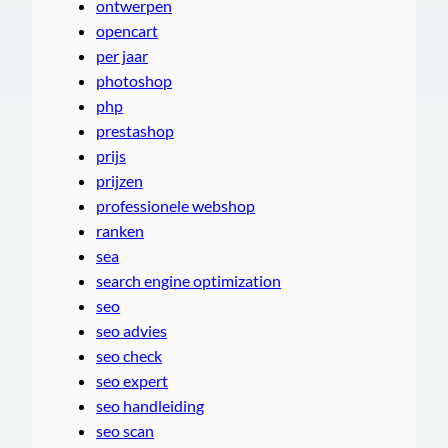
ontwerpen
opencart
per jaar
photoshop
php
prestashop
prijs
prijzen
professionele webshop
ranken
sea
search engine optimization
seo
seo advies
seo check
seo expert
seo handleiding
seo scan