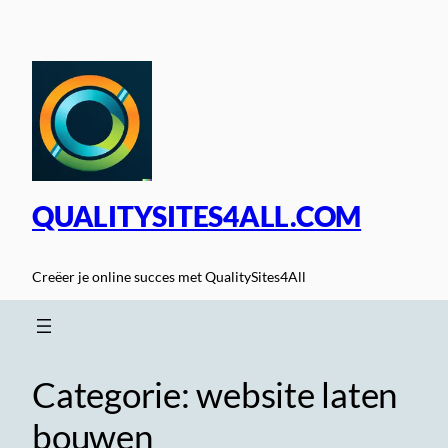
Spring
naar
de
inhoud
QUALITYSITES4ALL.COM
Creëer je online succes met QualitySites4All
Categorie:
website laten
bouwen