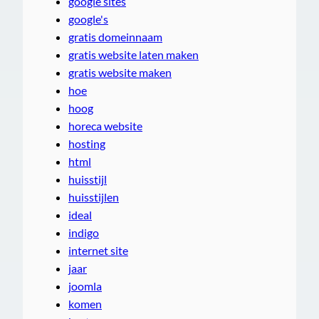
google sites
google's
gratis domeinnaam
gratis website laten maken
gratis website maken
hoe
hoog
horeca website
hosting
html
huisstijl
huisstijlen
ideal
indigo
internet site
jaar
joomla
komen