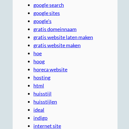
google search
google sites
google's
gratis domeinnaam
gratis website laten maken
gratis website maken
hoe
hoog
horeca website
hosting
html
huisstijl
huisstijlen
ideal
indigo
internet site