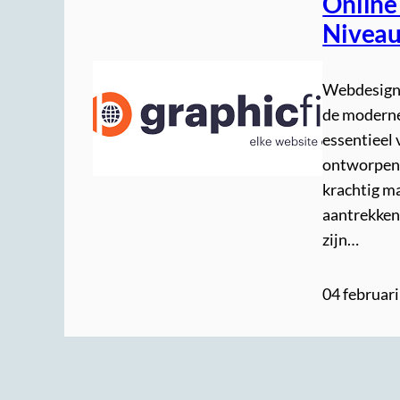
Online
Nivea
Webdesign 
de moderne 
essentieel 
ontworpen w
krachtig m
aantrekken 
zijn…
04 februar