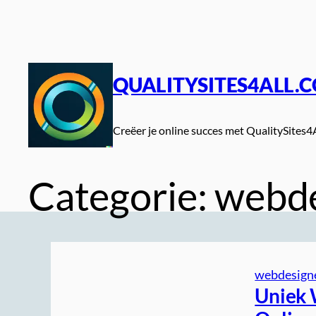
Spring
naar
de
inhoud
QUALITYSITES4ALL.
Creëer je online succes met QualitySites4
Categorie:
webde
webdesigne
Uniek 