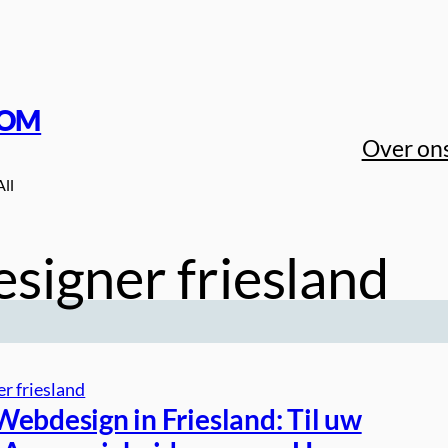
COM
Over on
All
signer friesland
r friesland
Webdesign in Friesland: Til uw