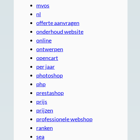
mvos
nl
offerte aanvragen
onderhoud website
online
ontwerpen
opencart
per jaar
photoshop
php
prestashop
prijs
prijzen
professionele webshop
ranken
sea