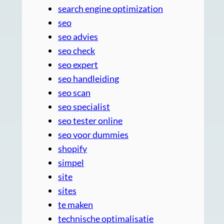
search engine optimization
seo
seo advies
seo check
seo expert
seo handleiding
seo scan
seo specialist
seo tester online
seo voor dummies
shopify
simpel
site
sites
te maken
technische optimalisatie