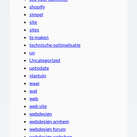
shopify
simpel
site
sites
te maken
technische optimalisatie
un
Uncategorized
uptodate
vlastuin
waar
wat
web
web site
webdesign
webdesign arnhem
webdesign forum
webdesign webshop