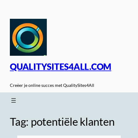
Spring
naar
de
inhoud
QUALITYSITES4ALL.COM
Creëer je online succes met QualitySites4All
Tag:
potentiële klanten