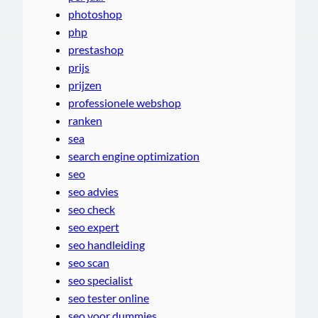
photoshop
php
prestashop
prijs
prijzen
professionele webshop
ranken
sea
search engine optimization
seo
seo advies
seo check
seo expert
seo handleiding
seo scan
seo specialist
seo tester online
seo voor dummies