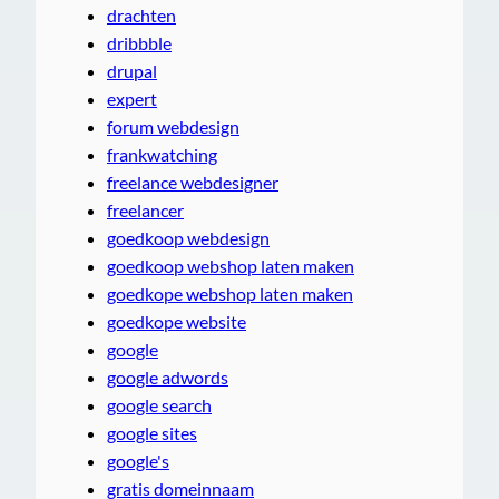
drachten
dribbble
drupal
expert
forum webdesign
frankwatching
freelance webdesigner
freelancer
goedkoop webdesign
goedkoop webshop laten maken
goedkope webshop laten maken
goedkope website
google
google adwords
google search
google sites
google's
gratis domeinnaam