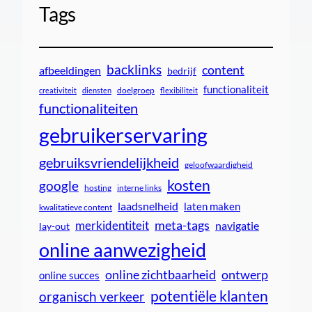
Tags
backlinks
content
afbeeldingen
bedrijf
functionaliteit
doelgroep
creativiteit
diensten
flexibiliteit
functionaliteiten
gebruikerservaring
gebruiksvriendelijkheid
geloofwaardigheid
kosten
google
interne links
hosting
laadsnelheid
laten maken
kwalitatieve content
meta-tags
merkidentiteit
navigatie
lay-out
online aanwezigheid
online zichtbaarheid
ontwerp
online succes
potentiële klanten
organisch verkeer