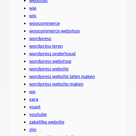
websites
wie
wix
woocommerce
woocommerce webshop
wordpress
wordpress leren
wordpress onderhoud
wordpress webshop
wordpress website
wordpress website laten maken
wordpress website maken
wp
xara
yoast
youtube
zakelijke website
zijn