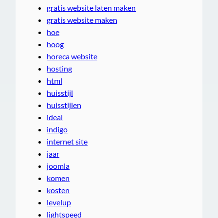
gratis website laten maken
gratis website maken
hoe
hoog
horeca website
hosting
html
huisstijl
huisstijlen
ideal
indigo
internet site
jaar
joomla
komen
kosten
levelup
lightspeed