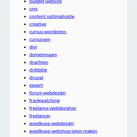
budget website
cms
content optimalisatie
creative
cursus wordpress
cursussen
divi
domeinnaam
drachten
dribbble
drupal
expert
forum webdesign
frankwatching
freelance webdesigner
freelancer
goedkoop webdesign
goedkoop webshop laten maken