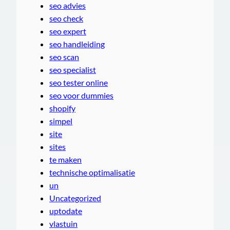
seo advies
seo check
seo expert
seo handleiding
seo scan
seo specialist
seo tester online
seo voor dummies
shopify
simpel
site
sites
te maken
technische optimalisatie
un
Uncategorized
uptodate
vlastuin