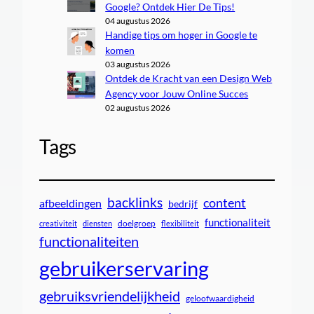
Google? Ontdek Hier De Tips!
04 augustus 2026
Handige tips om hoger in Google te
komen
03 augustus 2026
Ontdek de Kracht van een Design Web
Agency voor Jouw Online Succes
02 augustus 2026
Tags
backlinks
content
afbeeldingen
bedrijf
functionaliteit
doelgroep
creativiteit
diensten
flexibiliteit
functionaliteiten
gebruikerservaring
gebruiksvriendelijkheid
geloofwaardigheid