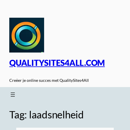
Spring
naar
de
inhoud
QUALITYSITES4ALL.COM
Creëer je online succes met QualitySites4All
Tag:
laadsnelheid