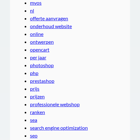
mvos
nl
offerte aanvragen
onderhoud website
online
ontwerpen
opencart
per jaar
photoshop
php
prestashop
prijs
prijzen
professionele webshop
ranken
sea
search engine optimization
seo