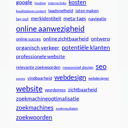
kosten
google
interne links
hosting
laadsnelheid
laten maken
kwalitatieve content
meta-tags
merkidentiteit
navigatie
lay-out
online aanwezigheid
online zichtbaarheid
ontwerp
online succes
potentiële klanten
organisch verkeer
professionele website
seo
relevante zoekwoorden
responsief design
webdesign
vindbaarheid
webdesigner
succes
website
zichtbaarheid
wordpress
zoekmachineoptimalisatie
zoekmachines
zoekresultaten
zoekwoorden