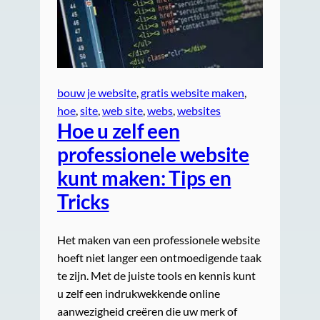
bouw je website
, 
gratis website maken
, 
hoe
, 
site
, 
web site
, 
webs
, 
websites
Hoe u zelf een
professionele website
kunt maken: Tips en
Tricks
Het maken van een professionele website
hoeft niet langer een ontmoedigende taak
te zijn. Met de juiste tools en kennis kunt
u zelf een indrukwekkende online
aanwezigheid creëren die uw merk of