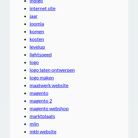
indigo
internet site
jaar
joomla
komen
kosten
levelup
lightspeed
logo
logo laten ontwerpen
logo maken
maatwerk website
magento
magento 2
magento webshop
marktplaats
mijn
mkb website