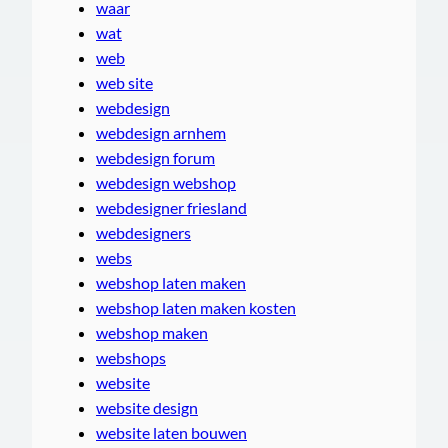
waar
wat
web
web site
webdesign
webdesign arnhem
webdesign forum
webdesign webshop
webdesigner friesland
webdesigners
webs
webshop laten maken
webshop laten maken kosten
webshop maken
webshops
website
website design
website laten bouwen