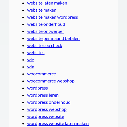
website laten maken
website maken
website maken wordpress
website onderhoud
website ontwerper
website per maand betalen
website seo check
websites
wie
wix
woocommerce
woocommerce webshop
wordpress
wordpress leren
wordpress onderhoud
wordpress webshop
wordpress website
wordpress website laten maken