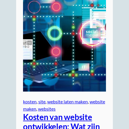
kosten
, 
site
, 
website laten maken
, 
website
maken
, 
websites
Kosten van website
ontwikkelen: Wat zijn