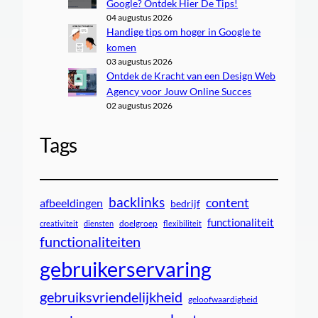
Google? Ontdek Hier De Tips!
04 augustus 2026
Handige tips om hoger in Google te
komen
03 augustus 2026
Ontdek de Kracht van een Design Web
Agency voor Jouw Online Succes
02 augustus 2026
Tags
backlinks
content
afbeeldingen
bedrijf
functionaliteit
doelgroep
creativiteit
diensten
flexibiliteit
functionaliteiten
gebruikerservaring
gebruiksvriendelijkheid
geloofwaardigheid