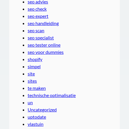
seo advies
seo check
seo expert
seo handleiding
seo scan
seo specialist
seo tester online
seo voor dummies
shopify
simpel
site
sites
te maken
technische optimalisatie
un
Uncategorized
uptodate
vlastuin