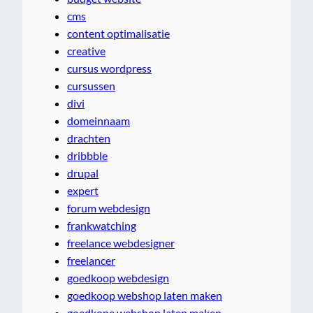
cms
content optimalisatie
creative
cursus wordpress
cursussen
divi
domeinnaam
drachten
dribbble
drupal
expert
forum webdesign
frankwatching
freelance webdesigner
freelancer
goedkoop webdesign
goedkoop webshop laten maken
goedkope webshop laten maken