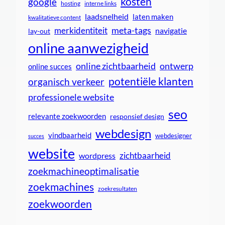
kosten
google
interne links
hosting
laadsnelheid
laten maken
kwalitatieve content
meta-tags
merkidentiteit
navigatie
lay-out
online aanwezigheid
online zichtbaarheid
ontwerp
online succes
potentiële klanten
organisch verkeer
professionele website
seo
relevante zoekwoorden
responsief design
webdesign
vindbaarheid
webdesigner
succes
website
zichtbaarheid
wordpress
zoekmachineoptimalisatie
zoekmachines
zoekresultaten
zoekwoorden