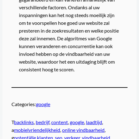
verschillende factoren. Ondanks al uw
inspanningen kan het nog steeds moeilijk zijn
om te voorspellen hoe goed uw website zal
presteren in de zoekresultaten en welke positie
deze zal innemen. De algoritmes van Google
kunnen veranderen en concurrentie kan ook
invloed hebben op de vindbaarheid van uw
website, waardoor het een uitdaging blijft om
consistent hoog te scoren.
Categories:
google
T
backlinks
, 
bedrijf
, 
content
, 
google
, 
laadtijd
, 
a
mobielvriendelijkheid
, 
online vindbaarheid
, 
g
potentiële klanten
, 
seo
, 
verkeer
, 
vindbaarheid
, 