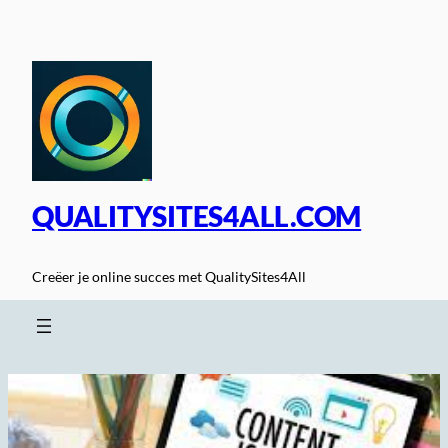
Spring
naar
de
inhoud
QUALITYSITES4ALL.COM
Creëer je online succes met QualitySites4All