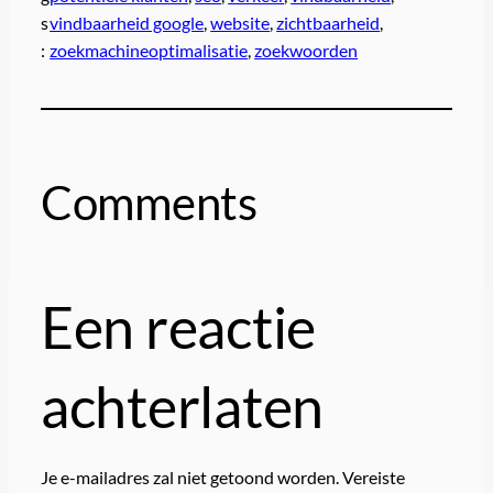
s
vindbaarheid google
, 
website
, 
zichtbaarheid
, 
:
zoekmachineoptimalisatie
, 
zoekwoorden
Comments
Een reactie
achterlaten
Je e-mailadres zal niet getoond worden.
Vereiste