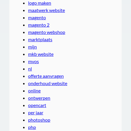
logo maken
maatwerk website
magento
magento 2
magento webshop
marktplaats
mijn
mkb website
mvos
nl
offerte aanvragen
onderhoud website
online
ontwerpen
opencart
per jaar
photoshop
php