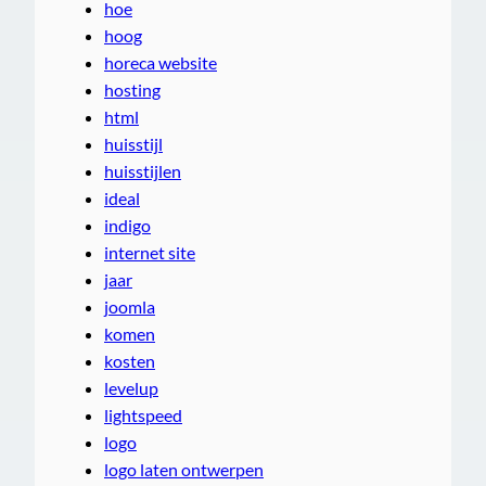
hoe
hoog
horeca website
hosting
html
huisstijl
huisstijlen
ideal
indigo
internet site
jaar
joomla
komen
kosten
levelup
lightspeed
logo
logo laten ontwerpen