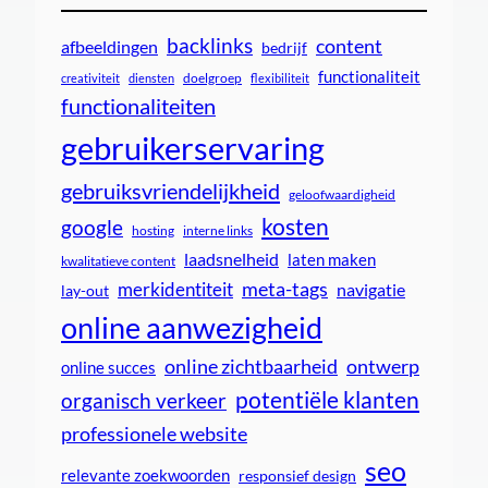
backlinks
content
afbeeldingen
bedrijf
functionaliteit
doelgroep
creativiteit
diensten
flexibiliteit
functionaliteiten
gebruikerservaring
gebruiksvriendelijkheid
geloofwaardigheid
kosten
google
interne links
hosting
laadsnelheid
laten maken
kwalitatieve content
meta-tags
merkidentiteit
navigatie
lay-out
online aanwezigheid
online zichtbaarheid
ontwerp
online succes
potentiële klanten
organisch verkeer
professionele website
seo
relevante zoekwoorden
responsief design