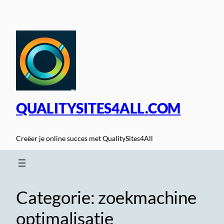
Spring
naar
de
inhoud
QUALITYSITES4ALL.COM
Creëer je online succes met QualitySites4All
Categorie:
zoekmachine
optimalisatie