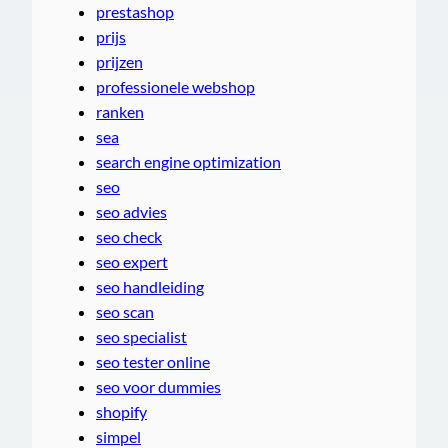
prestashop
prijs
prijzen
professionele webshop
ranken
sea
search engine optimization
seo
seo advies
seo check
seo expert
seo handleiding
seo scan
seo specialist
seo tester online
seo voor dummies
shopify
simpel