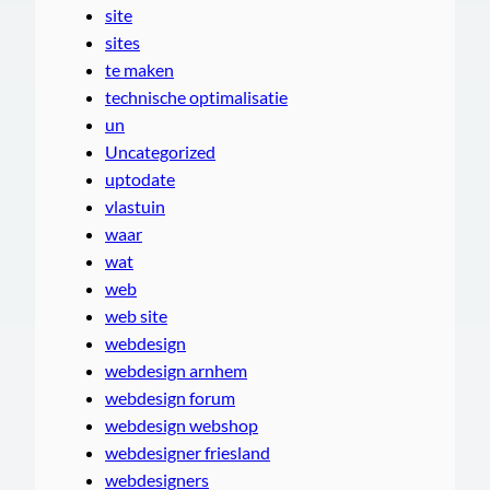
site
sites
te maken
technische optimalisatie
un
Uncategorized
uptodate
vlastuin
waar
wat
web
web site
webdesign
webdesign arnhem
webdesign forum
webdesign webshop
webdesigner friesland
webdesigners