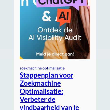
zoekmachine optimalisatie
Stappenplan voor
Zoekmachine
Optimalisatie:
Verbeter de
vindbaarheid van je