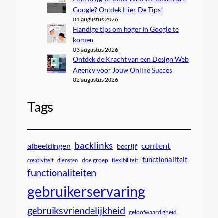
Google? Ontdek Hier De Tips!
04 augustus 2026
Handige tips om hoger in Google te
komen
03 augustus 2026
Ontdek de Kracht van een Design Web
Agency voor Jouw Online Succes
02 augustus 2026
Tags
backlinks
content
afbeeldingen
bedrijf
functionaliteit
doelgroep
creativiteit
diensten
flexibiliteit
functionaliteiten
gebruikerservaring
gebruiksvriendelijkheid
geloofwaardigheid