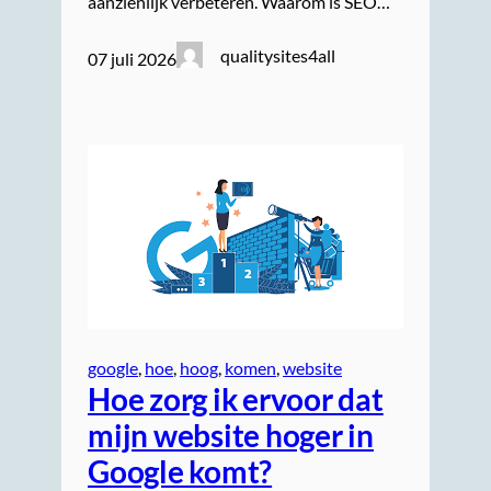
aanzienlijk verbeteren. Waarom is SEO…
qualitysites4all
07 juli 2026
google
, 
hoe
, 
hoog
, 
komen
, 
website
Hoe zorg ik ervoor dat
mijn website hoger in
Google komt?