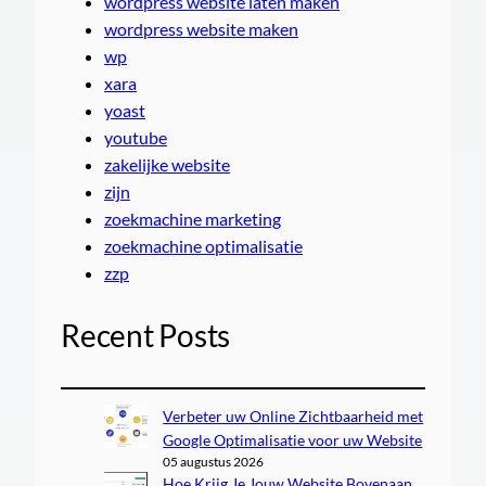
wordpress website laten maken
wordpress website maken
wp
xara
yoast
youtube
zakelijke website
zijn
zoekmachine marketing
zoekmachine optimalisatie
zzp
Recent Posts
Verbeter uw Online Zichtbaarheid met
Google Optimalisatie voor uw Website
05 augustus 2026
Hoe Krijg Je Jouw Website Bovenaan