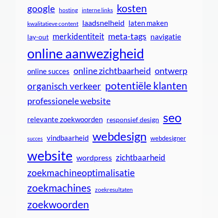
kosten
google
interne links
hosting
laadsnelheid
laten maken
kwalitatieve content
meta-tags
merkidentiteit
navigatie
lay-out
online aanwezigheid
online zichtbaarheid
ontwerp
online succes
potentiële klanten
organisch verkeer
professionele website
seo
relevante zoekwoorden
responsief design
webdesign
vindbaarheid
webdesigner
succes
website
zichtbaarheid
wordpress
zoekmachineoptimalisatie
zoekmachines
zoekresultaten
zoekwoorden