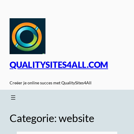
Spring
naar
de
inhoud
QUALITYSITES4ALL.COM
Creëer je online succes met QualitySites4All
Categorie:
website