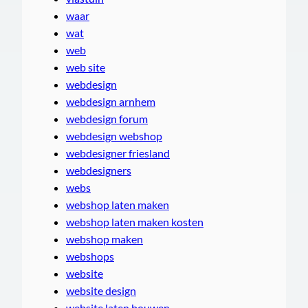
waar
wat
web
web site
webdesign
webdesign arnhem
webdesign forum
webdesign webshop
webdesigner friesland
webdesigners
webs
webshop laten maken
webshop laten maken kosten
webshop maken
webshops
website
website design
website laten bouwen