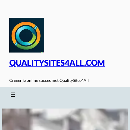
Spring
naar
de
inhoud
QUALITYSITES4ALL.COM
Creëer je online succes met QualitySites4All