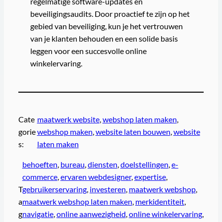
regelmatige software-updates en
beveiligingsaudits. Door proactief te zijn op het
gebied van beveiliging, kun je het vertrouwen
van je klanten behouden en een solide basis
leggen voor een succesvolle online
winkelervaring.
Cate
maatwerk website
, 
webshop laten maken
, 
gorie
webshop maken
, 
website laten bouwen
, 
website
s:
laten maken
behoeften
, 
bureau
, 
diensten
, 
doelstellingen
, 
e-
commerce
, 
ervaren webdesigner
, 
expertise
, 
T
gebruikerservaring
, 
investeren
, 
maatwerk webshop
, 
a
maatwerk webshop laten maken
, 
merkidentiteit
, 
g
navigatie
, 
online aanwezigheid
, 
online winkelervaring
, 