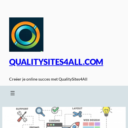
Spring
naar
de
inhoud
QUALITYSITES4ALL.COM
Creëer je online succes met QualitySites4All