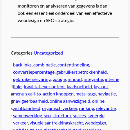
monitoren en analyseren van gegevens is dan
ook een essentieel onderdeel van een effectieve
webdesign en SEO strategie.
Categories:
Uncategorized
backlinks
, 
combinatie
, 
contentindeling
, 
conversiepercentage
, 
gebruikersbetrokkenheid
, 
gebruikerservaring
, 
google
, 
inhoud
, 
integratie
, 
interne
T
links
, 
kwalitatieve content
, 
laadsnelheid
, 
lay-out
, 
a
menu’s call-to-action knoppen
, 
meta-tags
, 
navigatie
, 
g
navigeerbaarheid
, 
online aanwezigheid
, 
online
s
zichtbaarheid
, 
organisch verkeer
, 
ranking
, 
relevantie
, 
:
samenwerking
, 
seo
, 
structuur
, 
succes
, 
synergie
, 
verkeer
, 
visuele aantrekkingskracht
, 
webdesign
, 
webdesign seo
, 
zichtbaarheid
, 
zoekmachines
, 