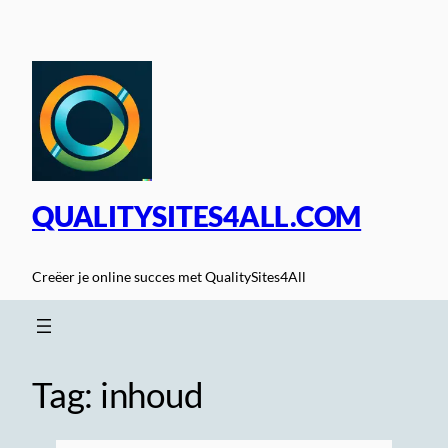
Spring
naar
de
inhoud
QUALITYSITES4ALL.COM
Creëer je online succes met QualitySites4All
Tag:
inhoud