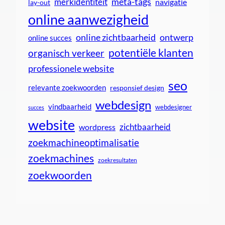
meta-tags
merkidentiteit
navigatie
lay-out
online aanwezigheid
online zichtbaarheid
ontwerp
online succes
potentiële klanten
organisch verkeer
professionele website
seo
relevante zoekwoorden
responsief design
webdesign
vindbaarheid
webdesigner
succes
website
zichtbaarheid
wordpress
zoekmachineoptimalisatie
zoekmachines
zoekresultaten
zoekwoorden