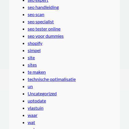
seo handleiding
seo scan
seo specialist
seo tester online
seo voor dummies
shopify
simpel
site
sites
te maken
technische optimalisatie
un
Uncategorized
uptodate
vlastuin
waar
wat