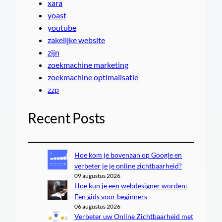
xara
yoast
youtube
zakelijke website
zijn
zoekmachine marketing
zoekmachine optimalisatie
zzp
Recent Posts
Hoe kom je bovenaan op Google en
verbeter je je online zichtbaarheid?
09 augustus 2026
Hoe kun je een webdesigner worden:
Een gids voor beginners
06 augustus 2026
Verbeter uw Online Zichtbaarheid met