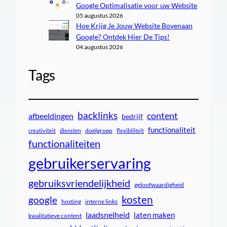
Google Optimalisatie voor uw Website
05 augustus 2026
Hoe Krijg Je Jouw Website Bovenaan
Google? Ontdek Hier De Tips!
04 augustus 2026
Tags
backlinks
content
afbeeldingen
bedrijf
functionaliteit
doelgroep
creativiteit
diensten
flexibiliteit
functionaliteiten
gebruikerservaring
gebruiksvriendelijkheid
geloofwaardigheid
kosten
google
interne links
hosting
laadsnelheid
laten maken
kwalitatieve content