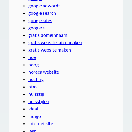
google adwords
google search
google sites
google's
gratis domeinnaam
gratis website laten maken
gratis website maken
hoe
hoog
horeca website
hosting
html
huisstijl
huisstijlen
ideal
indigo
internet site
jaar