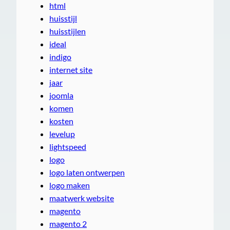
html
huisstijl
huisstijlen
ideal
indigo
internet site
jaar
joomla
komen
kosten
levelup
lightspeed
logo
logo laten ontwerpen
logo maken
maatwerk website
magento
magento 2