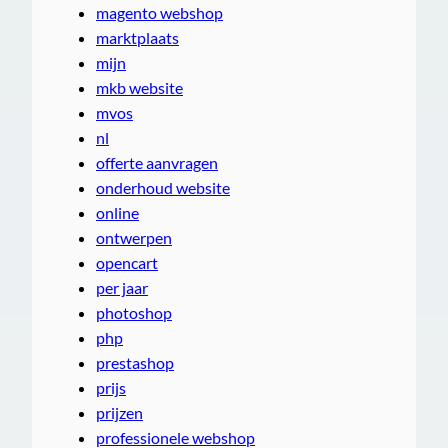
magento webshop
marktplaats
mijn
mkb website
mvos
nl
offerte aanvragen
onderhoud website
online
ontwerpen
opencart
per jaar
photoshop
php
prestashop
prijs
prijzen
professionele webshop