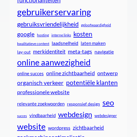
functionaliteiten
gebruikerservaring
gebruiksvriendelijkheid
geloofwaardigheid
kosten
google
interne links
hosting
laadsnelheid
laten maken
kwalitatieve content
meta-tags
merkidentiteit
navigatie
lay-out
online aanwezigheid
online zichtbaarheid
ontwerp
online succes
potentiële klanten
organisch verkeer
professionele website
seo
relevante zoekwoorden
responsief design
webdesign
vindbaarheid
webdesigner
succes
website
zichtbaarheid
wordpress