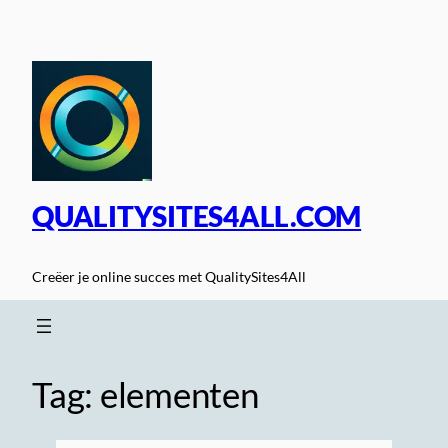
Spring
naar
de
inhoud
QUALITYSITES4ALL.COM
Creëer je online succes met QualitySites4All
Tag:
elementen