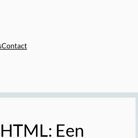
s
Contact
t HTML: Een