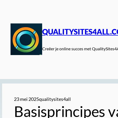
Spring
naar
de
inhoud
QUALITYSITES4ALL.
Creëer je online succes met QualitySites4
23 mei 2025
qualitysites4all
Basisprincipes