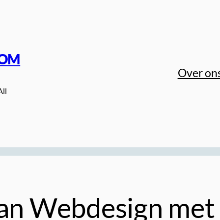
COM
Over on
All
 van Webdesign me