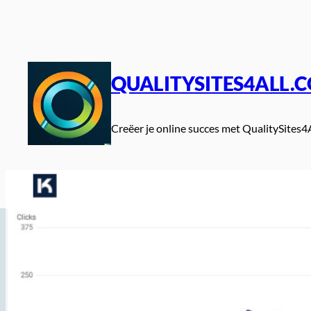
Spring
naar
de
inhoud
QUALITYSITES4ALL.
Creëer je online succes met QualitySites4