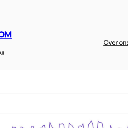
COM
Over on
All