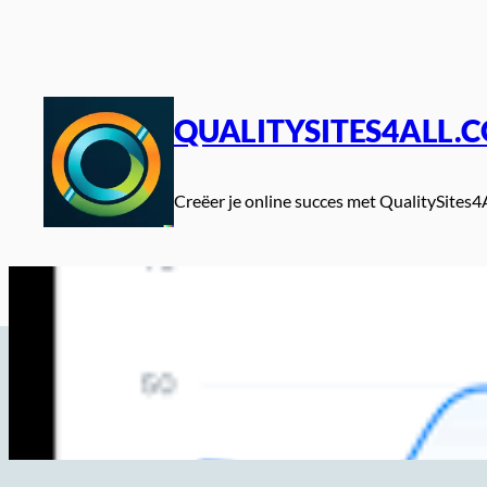
Spring
naar
de
inhoud
QUALITYSITES4ALL.
Creëer je online succes met QualitySites4