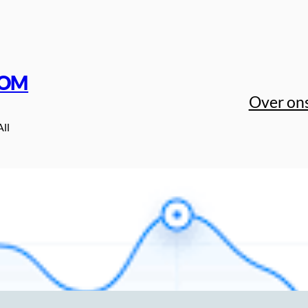
COM
Over on
All