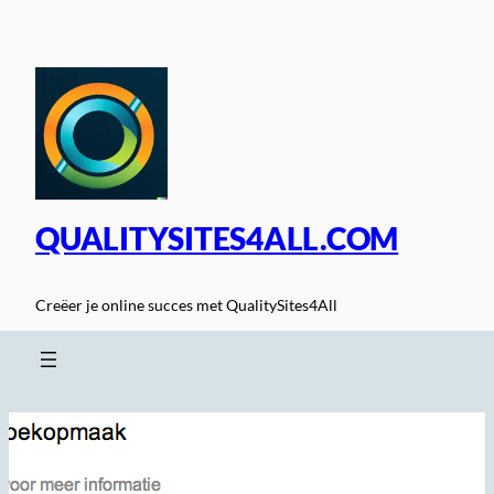
Spring
naar
de
inhoud
QUALITYSITES4ALL.COM
Creëer je online succes met QualitySites4All