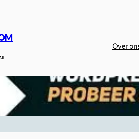
COM
Over on
All