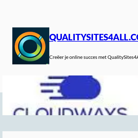
Spring
naar
de
inhoud
QUALITYSITES4ALL.
Creëer je online succes met QualitySites4