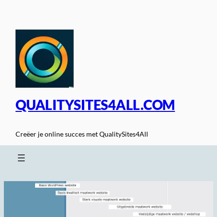
Spring
naar
de
inhoud
QUALITYSITES4ALL.COM
Creëer je online succes met QualitySites4All