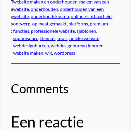
T
website maken en onderhouden
, 
maken van een
a
website
, 
onderhouden
, 
onderhouden van een
g
website
, 
onderhoudskosten
, 
online zichtbaarheid
, 
s
ontwerp
, 
op maat gemaakt
, 
platforms
, 
premium
:
functies
, 
professionele website
, 
sjablonen
, 
squarespace
, 
thema’s
, 
tools
, 
unieke website
, 
webdesignbureau
, 
webdesignbureau inhuren
, 
website maken
, 
wix
, 
wordpress
Comments
Een reactie