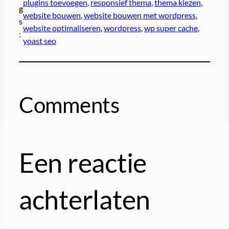
plugins toevoegen
, 
responsief thema
, 
thema kiezen
, 
g
website bouwen
, 
website bouwen met wordpress
, 
s
website optimaliseren
, 
wordpress
, 
wp super cache
, 
:
yoast seo
Comments
Een reactie
achterlaten