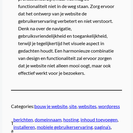
functionaliteit niet in de weg staan. Zorg ervoor
dat het ontwerp van je website de
gebruikerservaring verbetert en niet verstoort.
Denk na over de navigatie,
gebruiksvriendelijkheid en toegankelijkheid,
terwijl je tegelijkertijd het visuele aspect in
gedachten houdt. Een harmonieuze combinatie
van design en functionaliteit zal ervoor zorgen
dat je website niet alleen mooi oogt, maar ook
effectief werkt voor je bezoekers.
Categories:
bouw je website
, 
site
, 
websites
, 
wordpress
berichten
, 
domeinnaam
, 
hosting
, 
inhoud toevoegen
, 
T
installeren
, 
mobiele gebruikerservaring
, 
pagina’s
, 
a