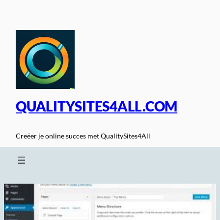
Spring
naar
de
inhoud
QUALITYSITES4ALL.COM
Creëer je online succes met QualitySites4All