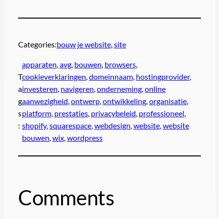
Categories:
bouw je website
, 
site
apparaten
, 
avg
, 
bouwen
, 
browsers
, 
T
cookieverklaringen
, 
domeinnaam
, 
hostingprovider
, 
a
investeren
, 
navigeren
, 
onderneming
, 
online
g
aanwezigheid
, 
ontwerp
, 
ontwikkeling
, 
organisatie
, 
s
platform
, 
prestaties
, 
privacybeleid
, 
professioneel
, 
:
shopify
, 
squarespace
, 
webdesign
, 
website
, 
website
bouwen
, 
wix
, 
wordpress
Comments