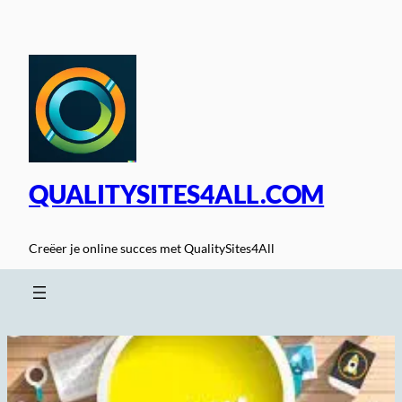
Spring
naar
de
inhoud
QUALITYSITES4ALL.COM
Creëer je online succes met QualitySites4All