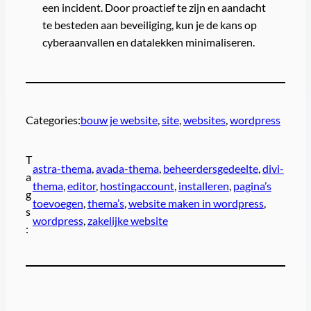
een incident. Door proactief te zijn en aandacht
te besteden aan beveiliging, kun je de kans op
cyberaanvallen en datalekken minimaliseren.
Categories:
bouw je website
, 
site
, 
websites
, 
wordpress
T
astra-thema
, 
avada-thema
, 
beheerdersgedeelte
, 
divi-
a
thema
, 
editor
, 
hostingaccount
, 
installeren
, 
pagina’s
g
toevoegen
, 
thema’s
, 
website maken in wordpress
, 
s
wordpress
, 
zakelijke website
: