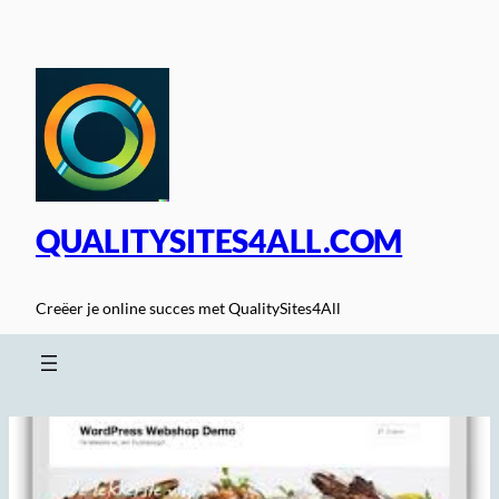
Spring
naar
de
inhoud
QUALITYSITES4ALL.COM
Creëer je online succes met QualitySites4All