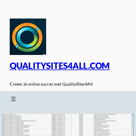
Spring
naar
de
inhoud
QUALITYSITES4ALL.COM
Creëer je online succes met QualitySites4All