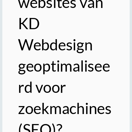
websites van
KD
Webdesign
geoptimalisee
rd voor
zoekmachines
(SEO)?