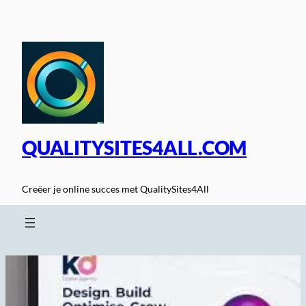
Spring
naar
de
inhoud
QUALITYSITES4ALL.COM
Creëer je online succes met QualitySites4All