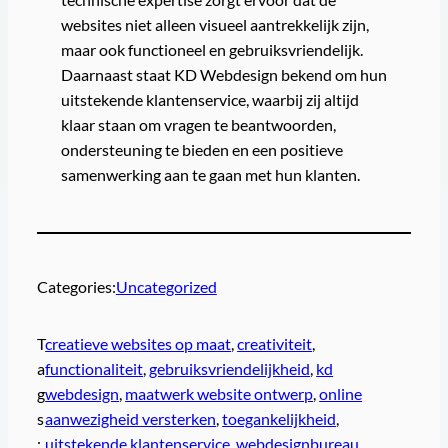
websites niet alleen visueel aantrekkelijk zijn,
maar ook functioneel en gebruiksvriendelijk.
Daarnaast staat KD Webdesign bekend om hun
uitstekende klantenservice, waarbij zij altijd
klaar staan om vragen te beantwoorden,
ondersteuning te bieden en een positieve
samenwerking aan te gaan met hun klanten.
Categories:
Uncategorized
T
creatieve websites op maat
, 
creativiteit
, 
a
functionaliteit
, 
gebruiksvriendelijkheid
, 
kd
g
webdesign
, 
maatwerk website ontwerp
, 
online
s
aanwezigheid versterken
, 
toegankelijkheid
, 
:
uitstekende klantenservice
, 
webdesignbureau