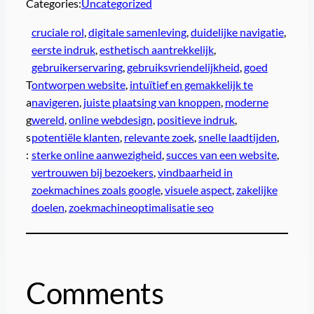
Categories:
Uncategorized
cruciale rol
, 
digitale samenleving
, 
duidelijke navigatie
, 
eerste indruk
, 
esthetisch aantrekkelijk
, 
gebruikerservaring
, 
gebruiksvriendelijkheid
, 
goed
T
ontworpen website
, 
intuïtief en gemakkelijk te
a
navigeren
, 
juiste plaatsing van knoppen
, 
moderne
g
wereld
, 
online webdesign
, 
positieve indruk
, 
s
potentiële klanten
, 
relevante zoek
, 
snelle laadtijden
, 
:
sterke online aanwezigheid
, 
succes van een website
, 
vertrouwen bij bezoekers
, 
vindbaarheid in
zoekmachines zoals google
, 
visuele aspect
, 
zakelijke
doelen
, 
zoekmachineoptimalisatie seo
Comments