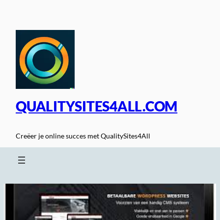
Spring
naar
de
inhoud
QUALITYSITES4ALL.COM
Creëer je online succes met QualitySites4All