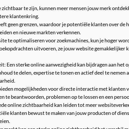
zichtbaar te zijn, kunnen meer mensen jouw merk ontdekk
tere klantenkring.
eeft geen grenzen, waardoor je potentiële klanten over de 
reiden en nieuwe markten verkennen.
e te optimaliseren voor zoekmachines, kun je hoger worde
ekopdrachten uitvoeren, ze jouw website gemakkelijker k
it: Een sterke online aanwezigheid kan bijdragen aan het
oud te delen, expertise te tonen en actief deel te nemen a
arheid.
ieden mogelijkheden voor directe interactie met klanten via
ragen te beantwoorden, problemen op te lossen en een pers
e online zichtbaarheid kan leiden tot meer websiteverkeer
tiële klanten bewust te maken van jouw producten of diens
eien.
 markt kan een sterke online zichtbaarheid het verschil ma