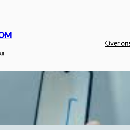
COM
Over on
All