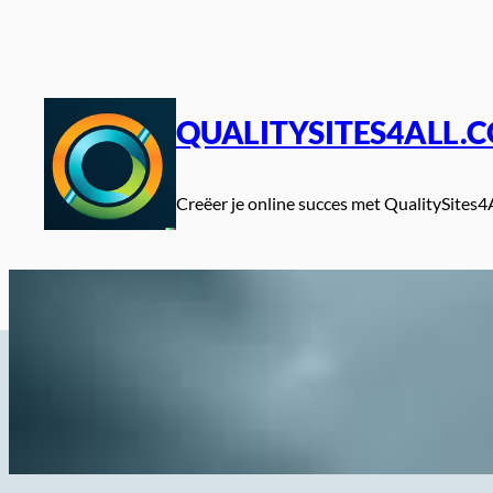
Spring
naar
de
inhoud
QUALITYSITES4ALL.
Creëer je online succes met QualitySites4