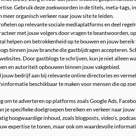
ise. Gebruik deze zoekwoorden in de titels, meta-tags, in
 meer organisch verkeer naar jouw site te leiden.
ofielen op relevante sociale mediaplatforms en deel regelm
nteracteer met jouw volgers door vragen te beantwoorden,
zal helpen om betrokkenheid op te bouwen en jouw bereik 
logs binnen jouw branche die gastbijdragen accepteren. Sch
websites. Door gastblogs te schrijven, kun je niet alleen 
eiken en autoriteit opbouwen binnen jouw vakgebied.
 jouw bedrijf aan bij relevante online directories en verm
fsinformatie beschikbaar te maken voor mensen die op zoek
eg om te adverteren op platforms zoals Google Ads, Faceb
un je specifieke doelgroepen bereiken en verkeer naar jouw
g hoogwaardige inhoud, zoals blogposts, video’s, podcasts
jouw expertise te tonen, maar ook om waardevolle informat