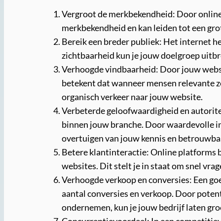
Vergroot de merkbekendheid: Door online 
merkbekendheid en kan leiden tot een gro
Bereik een breder publiek: Het internet h
zichtbaarheid kun je jouw doelgroep uitb
Verhoogde vindbaarheid: Door jouw websit
betekent dat wanneer mensen relevante zo
organisch verkeer naar jouw website.
Verbeterde geloofwaardigheid en autorite
binnen jouw branche. Door waardevolle inh
overtuigen van jouw kennis en betrouwba
Betere klantinteractie: Online platforms b
websites. Dit stelt je in staat om snel v
Verhoogde verkoop en conversies: Een goed
aantal conversies en verkoop. Door poten
ondernemen, kun je jouw bedrijf laten gro
Concurrentievoordeel: In een competitieve