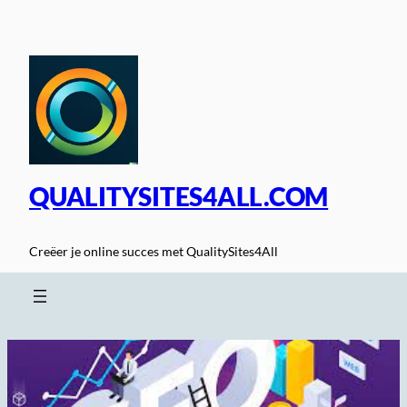
Spring
naar
de
inhoud
QUALITYSITES4ALL.COM
Creëer je online succes met QualitySites4All