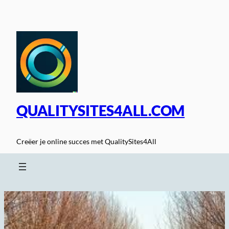
Spring
naar
de
inhoud
QUALITYSITES4ALL.COM
Creëer je online succes met QualitySites4All