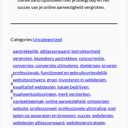
succes van je online aanwezigheid vergroten.
Categories:
Uncategorized
aantrekkelijk
, 
alblasserwaard
, 
betrokkenheid
vergroten
, 
bezoekers aantrekken
, 
concurrentie
, 
conversies
, 
conversies stimuleren
, 
doelgroep
, 
ervaren
professionals
, 
functioneel en gebruiksvriendelijk
T
websiteontwerp
, 
groei
, 
investeren in webdesign
, 
a
kwalitatief webdesign
, 
lokale bedrijven
, 
g
maatwerkoplossingen
, 
merk versterken
, 
s
navigatiegemak
, 
online aanwezigheid
, 
ontworpen
:
website
, 
professioneel
, 
professionele uitstraling
, 
snel
laden op apparaten en browsers
, 
succes
, 
webdesign
, 
webdesign alblasserwaard
, 
webdesignstrategie
, 