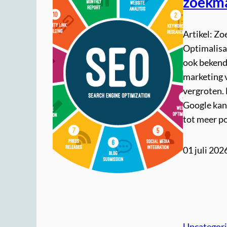
zoekma
Artikel: Z
Optimalisa
ook bekend 
marketing v
vergroten.
Google kan 
tot meer p
01 juli 202
Uncategor