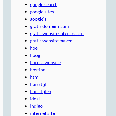
google search
google sites
google's
gratis domeinnaam
gratis website laten maken
gratis website maken
hoe
hoog
horeca website
hosting
html
huisstijl
huisstijlen
ideal
indigo
internet site