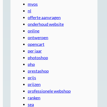
mvos
nl
offerte aanvragen
onderhoud website
online
ontwerpen
opencart
per jaar
photoshop
php
prestashop
prijs
prijzen
professionele webshop
ranken
sea