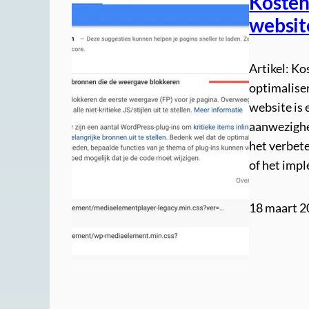
Kosten
website
Artikel: K
optimaliser
website is 
aanwezighei
het verbete
of het imp
18 maart 