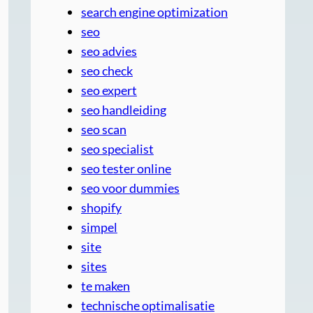
search engine optimization
seo
seo advies
seo check
seo expert
seo handleiding
seo scan
seo specialist
seo tester online
seo voor dummies
shopify
simpel
site
sites
te maken
technische optimalisatie