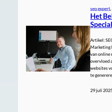
seo expert
,
Het Be
Special
Artikel: SE
Marketing E
van online
overvloed a
websites v
te generere
29 juli 202