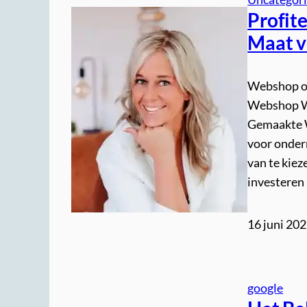
Profit
Maat v
Webshop o
Webshop W
Gemaakte W
voor onder
van te kie
investeren
16 juni 20
google