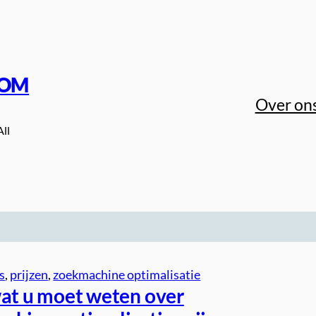
COM
Over on
All
js
, 
prijzen
, 
zoekmachine optimalisatie
wat u moet weten over