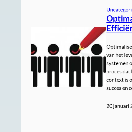
Uncategor
Optimal
Efficië
Optimaliser
van het lev
systemen of
proces dat b
context is 
succes en 
20 januari