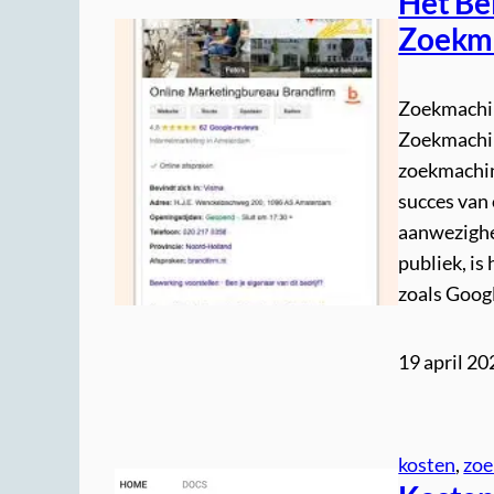
Het Be
Zoekma
Zoekmachin
Zoekmachin
zoekmachine
succes van 
aanwezighei
publiek, is
zoals Goog
19 april 20
kosten
, 
zoe