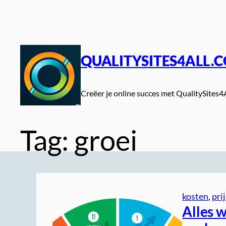
Spring
naar
de
inhoud
QUALITYSITES4ALL.
Creëer je online succes met QualitySites4
Tag:
groei
kosten
, 
pri
Alles 