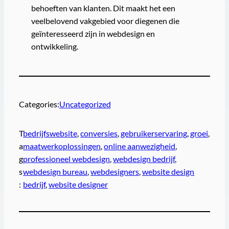
behoeften van klanten. Dit maakt het een
veelbelovend vakgebied voor diegenen die
geïnteresseerd zijn in webdesign en
ontwikkeling.
Categories:
Uncategorized
T
bedrijfswebsite
, 
conversies
, 
gebruikerservaring
, 
groei
, 
a
maatwerkoplossingen
, 
online aanwezigheid
, 
g
professioneel webdesign
, 
webdesign bedrijf
, 
s
webdesign bureau
, 
webdesigners
, 
website design
:
bedrijf
, 
website designer