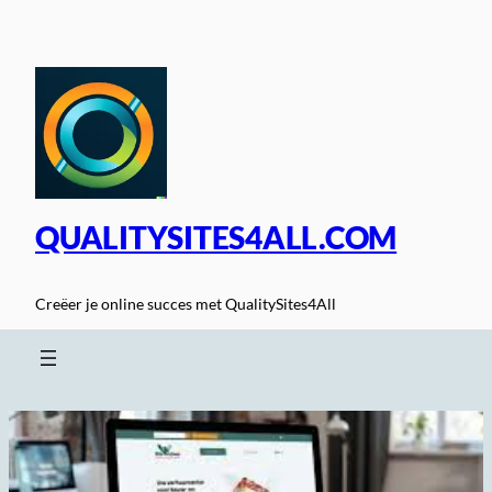
Spring
naar
de
inhoud
QUALITYSITES4ALL.COM
Creëer je online succes met QualitySites4All