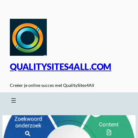
Spring
naar
de
inhoud
QUALITYSITES4ALL.COM
Creëer je online succes met QualitySites4All