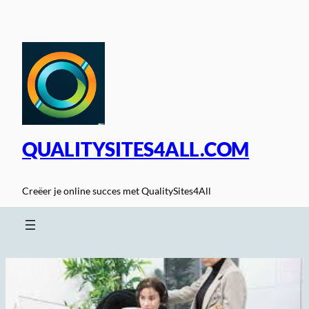
Spring
naar
de
inhoud
QUALITYSITES4ALL.COM
Creëer je online succes met QualitySites4All