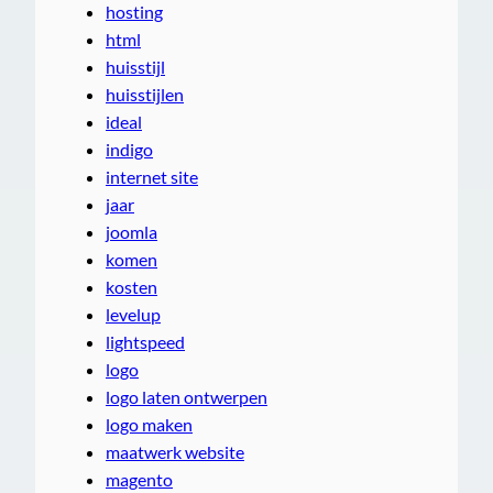
hosting
html
huisstijl
huisstijlen
ideal
indigo
internet site
jaar
joomla
komen
kosten
levelup
lightspeed
logo
logo laten ontwerpen
logo maken
maatwerk website
magento