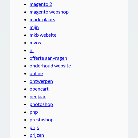
magento 2
magento webshop
marktplaats
mijn
mkb website
mvos
nl
offerte aanvragen
onderhoud website
online
ontwerpen
opencart
per jaar
photoshop
php
prestashop
prijs
prijzen