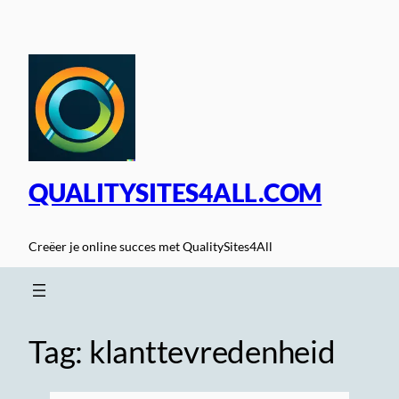
Spring
naar
de
inhoud
QUALITYSITES4ALL.COM
Creëer je online succes met QualitySites4All
Tag:
klanttevredenheid