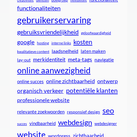
doelgroep
creativiteit
diensten
flexibiliteit
functionaliteiten
gebruikerservaring
gebruiksvriendelijkheid
geloofwaardigheid
kosten
google
interne links
hosting
laadsnelheid
laten maken
kwalitatieve content
meta-tags
merkidentiteit
navigatie
lay-out
online aanwezigheid
online zichtbaarheid
ontwerp
online succes
potentiële klanten
organisch verkeer
professionele website
seo
relevante zoekwoorden
responsief design
webdesign
vindbaarheid
webdesigner
succes
website
zichtbaarheid
wordpress