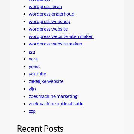
wordpress leren
wordpress onderhoud
wordpress webshop
wordpress website
wordpress website laten maken
wordpress website maken
wp
xara
yoast
youtube
zakelijke website
zijn
zoekmachine marketing
zoekmachine optimalisatie
zzp
Recent Posts