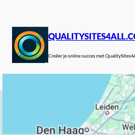
Spring
naar
de
inhoud
QUALITYSITES4ALL.
Creëer je online succes met QualitySites4