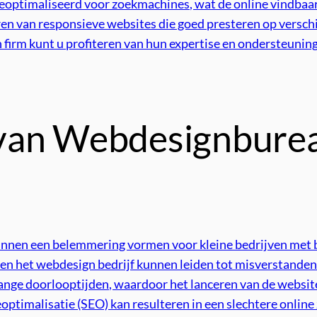
eoptimaliseerd voor zoekmachines, wat de online vindbaar
en van responsieve websites die goed presteren op versch
irm kunt u profiteren van hun expertise en ondersteuning
van Webdesignburea
nen een belemmering vormen voor kleine bedrijven met 
 het webdesign bedrijf kunnen leiden tot misverstanden e
nge doorlooptijden, waardoor het lanceren van de websit
imalisatie (SEO) kan resulteren in een slechtere online 