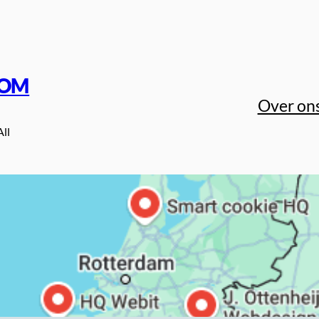
COM
Over on
All