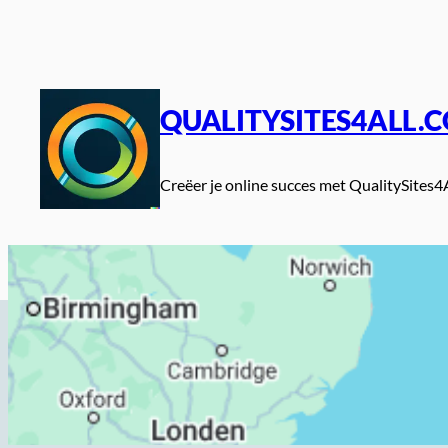
Spring
naar
de
inhoud
QUALITYSITES4ALL.
Creëer je online succes met QualitySites4