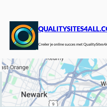
Spring
naar
de
inhoud
QUALITYSITES4ALL.
Creëer je online succes met QualitySites4