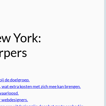
ew York:
rpers
ij de doelgroep.
, wat extra kosten met zich mee kan brengen.
rwaarloosd.
or webdesigners.