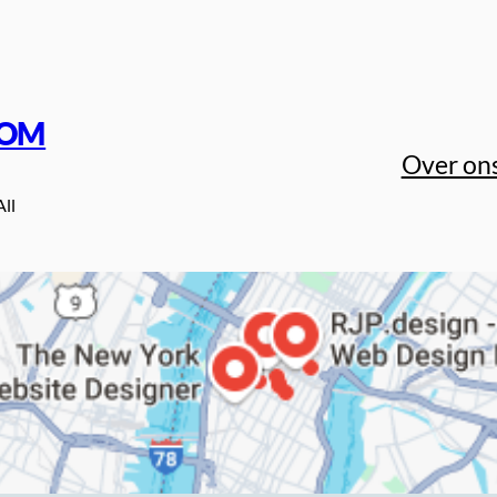
COM
Over on
All