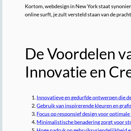
Kortom, webdesign in New York staat synoniem 
online surft, je zult versteld staan ​​van de pra
De Voordelen v
Innovatie en Cre
Innovatieve en gedurfde ontwerpen die d
Gebruik van inspirerende kleuren en graf
Focus op responsief design voor optimale
Minimalistische benadering zorgt voor str
Hoge nadruk op gebruiksvriendelijkheid 