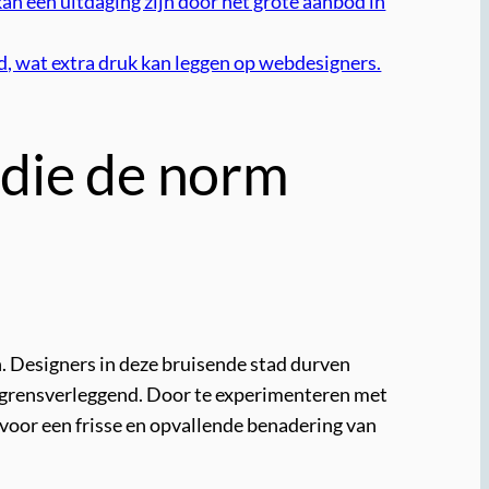
an een uitdaging zijn door het grote aanbod in
, wat extra druk kan leggen op webdesigners.
 die de norm
 Designers in deze bruisende stad durven
ok grensverleggend. Door te experimenteren met
 voor een frisse en opvallende benadering van