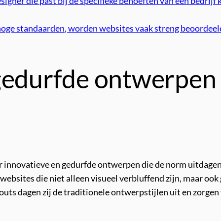
gner die past bij de specifieke behoeften van een bedrijf k
oge standaarden, worden websites vaak streng beoordeeld
gedurfde ontwerpen
innovatieve en gedurfde ontwerpen die de norm uitdagen.
websites die niet alleen visueel verbluffend zijn, maar o
uts dagen zij de traditionele ontwerpstijlen uit en zorgen