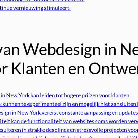
tinue vernieuwing stimuleert.
van Webdesign in N
or Klanten en Ontwe
n New York kan leiden tot hogere prijzen voor klanten.
unnen te experimenteel zijn en mogelijk niet aansluiten b
design in New York vereist constante aanpassing en updates
aliteit kan de functionaliteit van websites soms worden ve
esulteren in strakke deadlines en stressvolle projecten vo