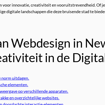
voor innovatie, creativiteit en vooruitstrevendheid. Of j
chtige digitale landschappen die deze bruisende stad te biede
an Webdesign in New
ativiteit in de Digit
e norm uitdagen.
ische elementen.
 weergave op verschillende apparaten.
akke en overzichtelijke websites.
en doordachte interactie-elementen.