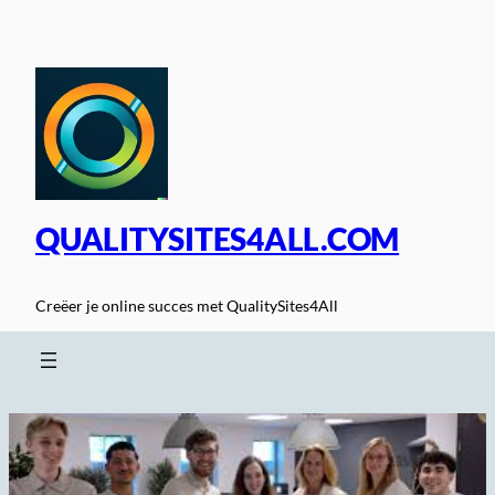
Spring
naar
de
inhoud
QUALITYSITES4ALL.COM
Creëer je online succes met QualitySites4All