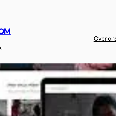
COM
Over on
All