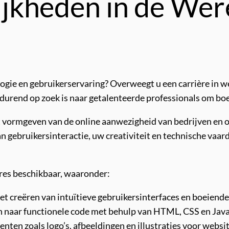
jkheden in de Wer
logie en gebruikerservaring? Overweegt u een carrière in w
durend op zoek is naar getalenteerde professionals om boe
het vormgeven van de online aanwezigheid van bedrijven en
an gebruikersinteractie, uw creativiteit en technische vaa
ures beschikbaar, waaronder:
t creëren van intuïtieve gebruikersinterfaces en boeiende
 naar functionele code met behulp van HTML, CSS en Java
ten zoals logo’s, afbeeldingen en illustraties voor websit