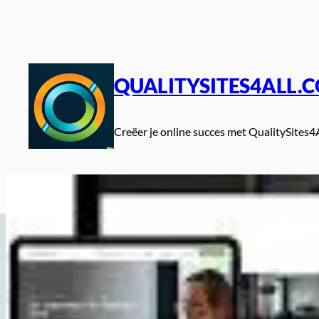
Spring
naar
de
inhoud
QUALITYSITES4ALL.
Creëer je online succes met QualitySites4