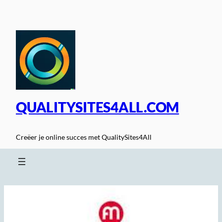
Spring
naar
de
inhoud
QUALITYSITES4ALL.COM
Creëer je online succes met QualitySites4All